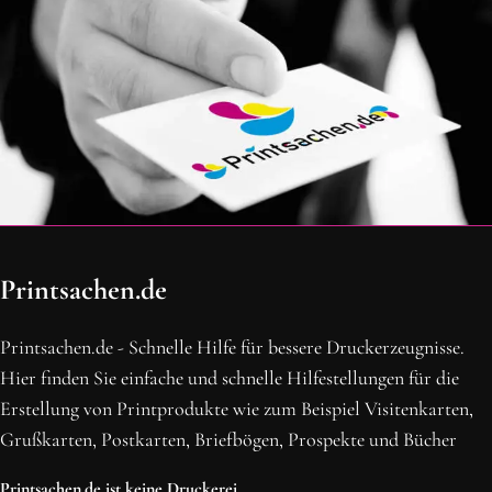
OH SCHON AM ENDE ANGEKOMMEN
Printsachen.de
BLEIBE MIT UNS IN VERBINDUNG!
Erhalte die neusten Beiträge, sichere dir Top-Angebote und
Printsachen.de - Schnelle Hilfe für bessere Druckerzeugnisse.
abonniere unseren Newsletter.
Hier finden Sie einfache und schnelle Hilfestellungen für die
Erstellung von Printprodukte wie zum Beispiel Visitenkarten,
NEWSLETTER ABONNIEREN
Grußkarten, Postkarten, Briefbögen, Prospekte und Bücher
Printsachen.de ist keine Druckerei