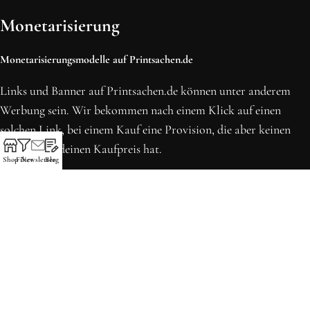
Monetarisierung
Monetarisierungsmodelle auf Printsachen.de
Links und Banner auf Printsachen.de können unter anderem
Werbung sein. Wir bekommen nach einem Klick auf einen
solchen Link, bei einem Kauf eine Provision, die aber keinen
Einfluss auf deinen Kaufpreis hat.
Shop
Filter
Newsletter
Blog
* Preise können sich seit der letzten Aktualisierung erhöht
haben. Alle Preise inkl. MwSt.