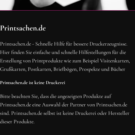
OH SCHON AM ENDE ANGEKOMMEN
Printsachen.de
BLEIBE MIT UNS IN VERBINDUNG!
Erhalte die neusten Beiträge, sichere dir Top-Angebote und
Printsachen.de - Schnelle Hilfe für bessere Druckerzeugnisse.
abonniere unseren Newsletter.
Hier finden Sie einfache und schnelle Hilfestellungen für die
Erstellung von Printprodukte wie zum Beispiel Visitenkarten,
NEWSLETTER ABONNIEREN
Grußkarten, Postkarten, Briefbögen, Prospekte und Bücher
Printsachen.de ist keine Druckerei
Bitte beachten Sie, dass die angezeigten Produkte auf
Printsachen.de eine Auswahl der Partner von Printsachen.de
sind. Printsachen.de selbst ist keine Druckerei oder Hersteller
dieser Produkte.