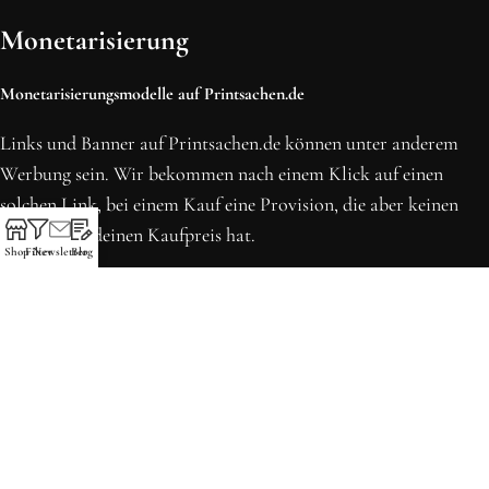
Monetarisierung
Monetarisierungsmodelle auf Printsachen.de
Links und Banner auf Printsachen.de können unter anderem
Werbung sein. Wir bekommen nach einem Klick auf einen
solchen Link, bei einem Kauf eine Provision, die aber keinen
Einfluss auf deinen Kaufpreis hat.
Shop
Filter
Newsletter
Blog
* Preise können sich seit der letzten Aktualisierung erhöht
haben. Alle Preise inkl. MwSt.