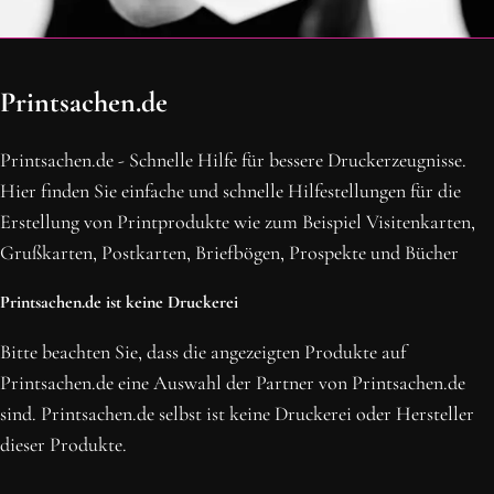
OH SCHON AM ENDE ANGEKOMMEN
Printsachen.de
BLEIBE MIT UNS IN VERBINDUNG!
Erhalte die neusten Beiträge, sichere dir Top-Angebote und
Printsachen.de - Schnelle Hilfe für bessere Druckerzeugnisse.
abonniere unseren Newsletter.
Hier finden Sie einfache und schnelle Hilfestellungen für die
Erstellung von Printprodukte wie zum Beispiel Visitenkarten,
NEWSLETTER ABONNIEREN
Grußkarten, Postkarten, Briefbögen, Prospekte und Bücher
Printsachen.de ist keine Druckerei
Bitte beachten Sie, dass die angezeigten Produkte auf
Printsachen.de eine Auswahl der Partner von Printsachen.de
sind. Printsachen.de selbst ist keine Druckerei oder Hersteller
dieser Produkte.