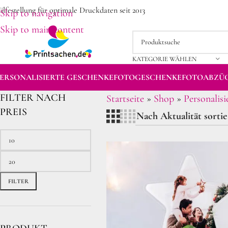
ilfestellung für optimale Druckdaten seit 2013
Skip to navigation
Skip to main content
KATEGORIE WÄHLEN
ERSONALISIERTE GESCHENKE
FOTOGESCHENKE
FOTOABZÜ
FILTER NACH
Startseite
»
Shop
»
Personalis
PREIS
FILTER