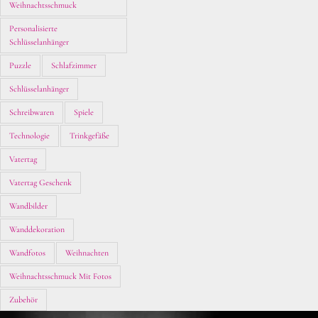
Weihnachtsschmuck
Personalisierte
Schlüsselanhänger
Puzzle
Schlafzimmer
Schlüsselanhänger
Schreibwaren
Spiele
Technologie
Trinkgefäße
Vatertag
Vatertag Geschenk
Wandbilder
Wanddekoration
Wandfotos
Weihnachten
Weihnachtsschmuck Mit Fotos
Zubehör