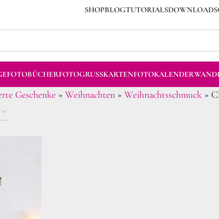
SHOP
BLOG
TUTORIALS
DOWNLOADS
GE
FOTOBÜCHER
FOTOGRUSSKARTEN
FOTOKALENDER
WANDB
ierte Geschenke
»
Weihnachten
»
Weihnachtsschmuck
»
C