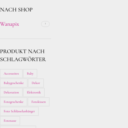
NACH SHOP
Wanapix
1
PRODUKT NACH
SCHLAGWÖRTER
Accessoires
Baby
Babygeschenke
Dekor
Dekoration
Elektronik
Fotogeschenke
Fotokissen
Foto Schlüsselanhänger
Fototasse