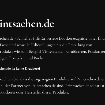
OH SCHON AM ENDE ANGEKO
BLEIBE MIT UNS IN VE
intsachen.de
Erhalte die neusten Beiträge, sichere dir Top-Angebote
Newsletter.
achen.de - Schnelle Hilfe für bessere Druckerzeugnisse. Hier fin
NEWSLETTER ABONNIERE
nfache und schnelle Hilfestellungen für die Erstellung von
rodukte wie zum Beispiel Visitenkarten, Grußkarten, Postkarte
ögen, Prospekte und Bücher
chen.de ist keine Druckerei
beachten Sie, dass die angezeigten Produkte auf Printsachen.de ei
l der Partner von Printsachen.de sind. Printsachen.de selbst ist
Druckerei oder Hersteller dieser Produkte.