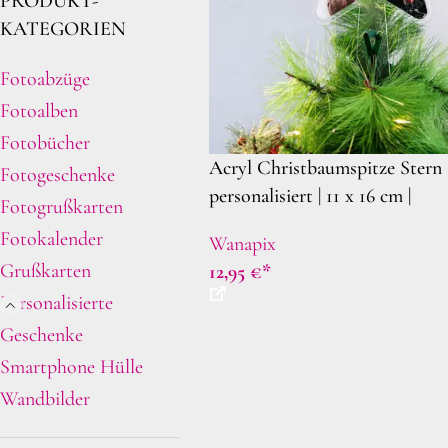
PRODUKT-
KATEGORIEN
Fotoabzüge
Fotoalben
Fotobücher
Acryl Christbaumspitze Stern
Fotogeschenke
personalisiert | 11 x 16 cm |
Fotogrußkarten
Weihnachtsdeko selbst gestalt
Fotokalender
Wanapix
Grußkarten
12,95
€
Personalisierte
Geschenke
Smartphone Hülle
Wandbilder