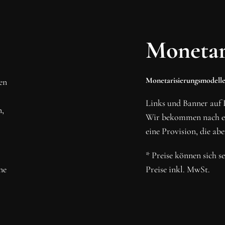
MMEN
RBINDUNG!
Monetar
 und abonniere unseren
Monetarisierungsmodelle
den
N
Links und Banner auf 
n,
Wir bekommen nach ein
eine Provision, die abe
* Preise können sich s
ne
Preise inkl. MwSt.