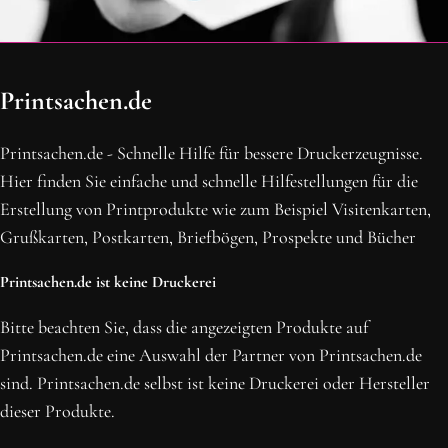
OH SCHON AM ENDE ANGEKOMMEN
Printsachen.de
BLEIBE MIT UNS IN VERBINDUNG!
Erhalte die neusten Beiträge, sichere dir Top-Angebote und
Printsachen.de - Schnelle Hilfe für bessere Druckerzeugnisse.
abonniere unseren Newsletter.
Hier finden Sie einfache und schnelle Hilfestellungen für die
Erstellung von Printprodukte wie zum Beispiel Visitenkarten,
NEWSLETTER ABONNIEREN
Grußkarten, Postkarten, Briefbögen, Prospekte und Bücher
Printsachen.de ist keine Druckerei
Bitte beachten Sie, dass die angezeigten Produkte auf
Printsachen.de eine Auswahl der Partner von Printsachen.de
sind. Printsachen.de selbst ist keine Druckerei oder Hersteller
dieser Produkte.