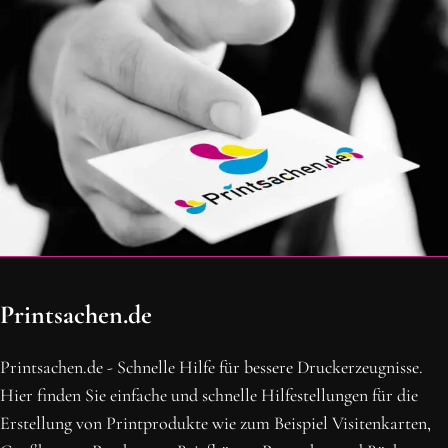
OH SCHON AM ENDE ANGEKOMMEN
Printsachen.de
BLEIBE MIT UNS IN VERBINDUNG!
Erhalte die neusten Beiträge, sichere dir Top-Angebote und
Printsachen.de - Schnelle Hilfe für bessere Druckerzeugnisse.
abonniere unseren Newsletter.
Hier finden Sie einfache und schnelle Hilfestellungen für die
Erstellung von Printprodukte wie zum Beispiel Visitenkarten,
NEWSLETTER ABONNIEREN