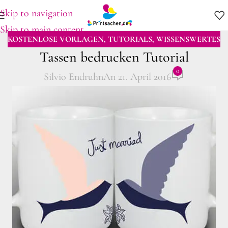
Skip to navigation
Skip to main content
KOSTENLOSE VORLAGEN
,
TUTORIALS
,
WISSENSWERTES
Tassen bedrucken Tutorial
0
Silvio Endruhn
An 21. April 2016