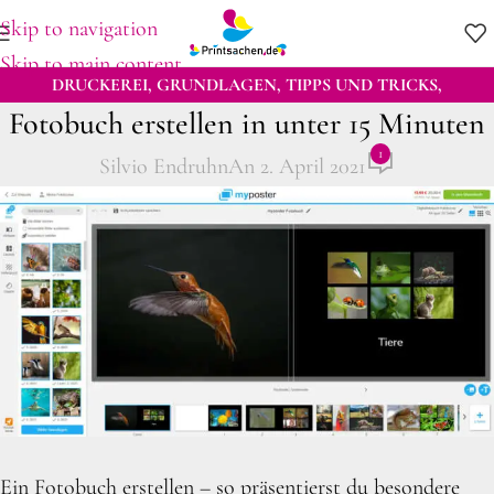
Skip to navigation
Skip to main content
DRUCKEREI
,
GRUNDLAGEN
,
TIPPS UND TRICKS
,
Fotobuch erstellen in unter 15 Minuten
TUTORIALS
,
WISSENSWERTES
1
Silvio Endruhn
An 2. April 2021
Ein Fotobuch erstellen – so präsentierst du besondere