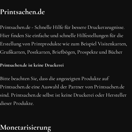
OH SCHON AM ENDE ANGEKOMMEN
Printsachen.de
BLEIBE MIT UNS IN VERBINDUNG!
Erhalte die neusten Beiträge, sichere dir Top-Angebote und
Printsachen.de - Schnelle Hilfe für bessere Druckerzeugnisse.
abonniere unseren Newsletter.
Hier finden Sie einfache und schnelle Hilfestellungen für die
Erstellung von Printprodukte wie zum Beispiel Visitenkarten,
NEWSLETTER ABONNIEREN
Grußkarten, Postkarten, Briefbögen, Prospekte und Bücher
Printsachen.de ist keine Druckerei
Bitte beachten Sie, dass die angezeigten Produkte auf
Printsachen.de eine Auswahl der Partner von Printsachen.de
sind. Printsachen.de selbst ist keine Druckerei oder Hersteller
dieser Produkte.
Monetarisierung