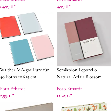
14,99
€
4,99
€
Walther MA-561 Pure für
Semikolon Leporello
40 Fotos 10X15 cm
Natural Affair Blossom
Hochformat 4 Farben
Foto Erhardt
Foto Erhardt
sortiert
2,99
€
15,95
€