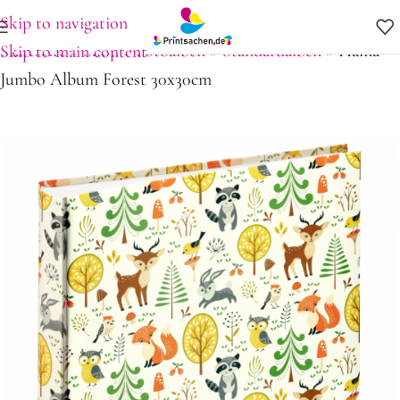
Skip to navigation
Startseite
»
Shop
»
Fotoalben
»
Standardalben
»
Hama
Skip to main content
Jumbo Album Forest 30x30cm