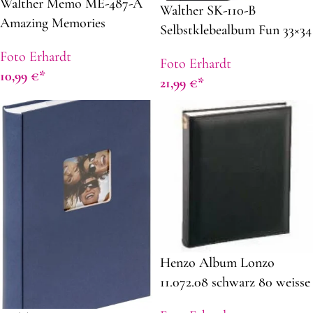
Walther Memo ME-487-A
Walther SK-110-B
Amazing Memories
Selbstklebealbum Fun 33×34
13x18cm grün f. 200 Fotos
schwarz
Foto Erhardt
Foto Erhardt
10,99
€
21,99
€
Henzo Album Lonzo
11.072.08 schwarz 80 weisse
Seiten