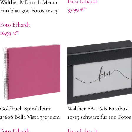
Foto Erhardt
Walther ME-111-L Memo
37,99
€
Fun blau 300 Fotos 10×15
cm
Foto Erhardt
16,99
€
Goldbuch Spiralalbum
Walther FB-116-B Fotobox
25608 Bella Vista 35x30cm
10×15 schwarz für 100 Fotos
fuchsia
Foto Erhardt
Foto Erhardt