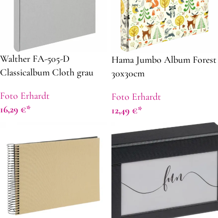
Walther FA-505-D
Hama Jumbo Album Forest
Classicalbum Cloth grau
30x30cm
26×25
Foto Erhardt
Foto Erhardt
16,29
€
12,49
€