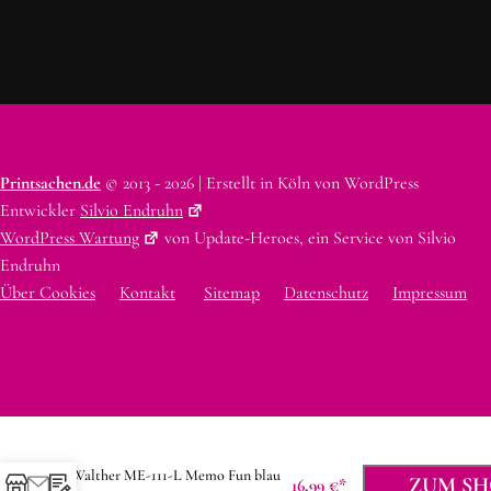
Printsachen.de
© 2013 - 2026 | Erstellt in Köln von WordPress
Entwickler
Silvio Endruhn
WordPress Wartung
von Update-Heroes, ein Service von Silvio
Endruhn
Über Cookies
Kontakt
Sitemap
Datenschutz
Impressum
Walther ME-111-L Memo Fun blau
ZUM SH
16,99
€