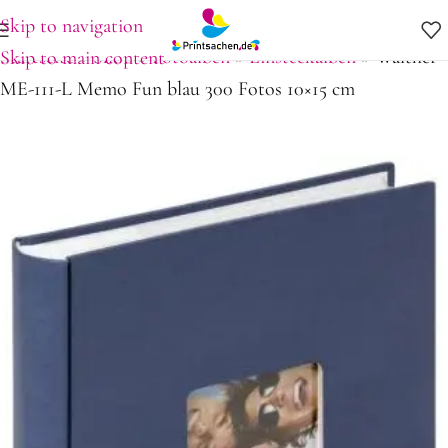
Skip to navigation
Startseite
»
Shop
»
Fotoalben
»
Einsteckalben
»
Walther
Skip to main content
ME-111-L Memo Fun blau 300 Fotos 10×15 cm