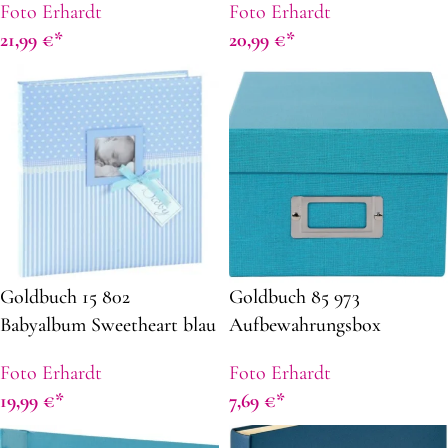
Foto Erhardt
Foto Erhardt
21,99
€
20,99
€
Goldbuch 15 802
Goldbuch 85 973
Babyalbum Sweetheart blau
Aufbewahrungsbox
Fotobox Bella Vista türkis
Foto Erhardt
Foto Erhardt
19,99
€
7,69
€