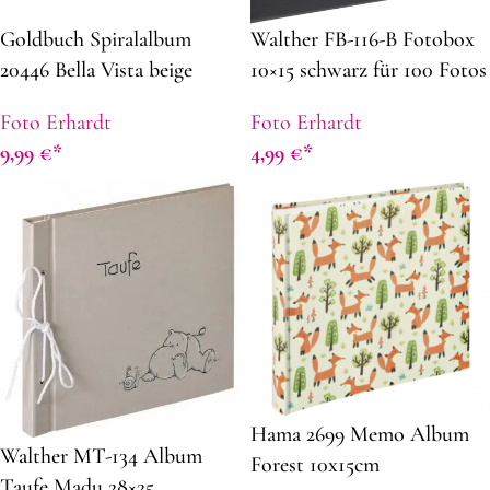
Goldbuch Spiralalbum
Walther FB-116-B Fotobox
20446 Bella Vista beige
10×15 schwarz für 100 Fotos
schwarze Seiten
Foto Erhardt
Foto Erhardt
9,99
€
4,99
€
Hama 2699 Memo Album
Walther MT-134 Album
Forest 10x15cm
Taufe Madu 28×25