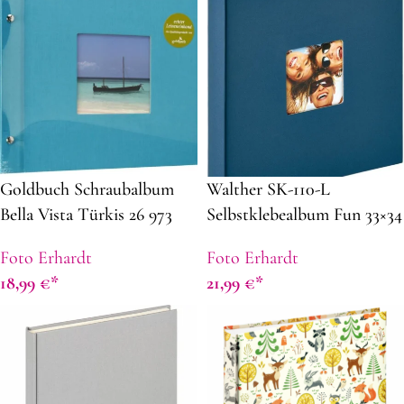
Goldbuch Schraubalbum
Walther SK-110-L
Bella Vista Türkis 26 973
Selbstklebealbum Fun 33×34
schwarze Seiten 30×25
blau
Foto Erhardt
Foto Erhardt
18,99
€
21,99
€