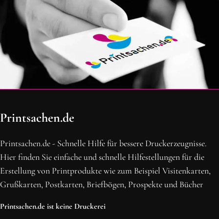
OH SCHON AM ENDE ANGEKOMMEN
Printsachen.de
BLEIBE MIT UNS IN VERBINDUNG!
Erhalte die neusten Beiträge, sichere dir Top-Angebote und
Printsachen.de - Schnelle Hilfe für bessere Druckerzeugnisse.
abonniere unseren Newsletter.
Hier finden Sie einfache und schnelle Hilfestellungen für die
Erstellung von Printprodukte wie zum Beispiel Visitenkarten,
NEWSLETTER ABONNIEREN
Grußkarten, Postkarten, Briefbögen, Prospekte und Bücher
Printsachen.de ist keine Druckerei