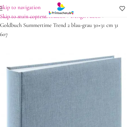
Skip to navigation
Startseite
»
Shop
»
Fotoalben
»
Design Alben
»
Skip to main content
Goldbuch Summertime Trend 2 blau-grau 30×31 cm 31
607