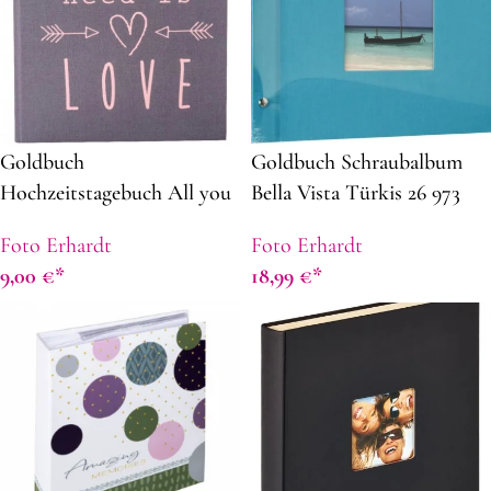
Goldbuch
Goldbuch Schraubalbum
Hochzeitstagebuch All you
Bella Vista Türkis 26 973
need is love grau
schwarze Seiten 30×25
Foto Erhardt
Foto Erhardt
9,00
€
18,99
€