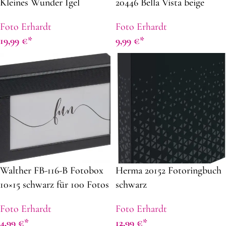
Kleines Wunder Igel
20446 Bella Vista beige
schwarze Seiten
Foto Erhardt
Foto Erhardt
19,99
€
9,99
€
Walther FB-116-B Fotobox
Herma 20152 Fotoringbuch
10×15 schwarz für 100 Fotos
schwarz
Foto Erhardt
Foto Erhardt
4,99
€
12,99
€