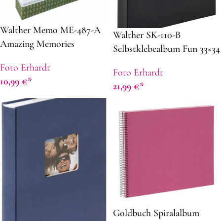
Walther Memo ME-487-A
Walther SK-110-B
Amazing Memories
Selbstklebealbum Fun 33×34
13x18cm grün f. 200 Fotos
schwarz
Foto Erhardt
Foto Erhardt
10,99
€
21,99
€
Goldbuch Spiralalbum