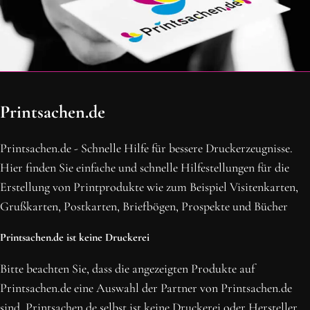
OH SCHON AM ENDE ANGEKOMMEN
Printsachen.de
BLEIBE MIT UNS IN VERBINDUNG!
Erhalte die neusten Beiträge, sichere dir Top-Angebote und
Printsachen.de - Schnelle Hilfe für bessere Druckerzeugnisse.
abonniere unseren Newsletter.
Hier finden Sie einfache und schnelle Hilfestellungen für die
Erstellung von Printprodukte wie zum Beispiel Visitenkarten,
NEWSLETTER ABONNIEREN
Grußkarten, Postkarten, Briefbögen, Prospekte und Bücher
Printsachen.de ist keine Druckerei
Bitte beachten Sie, dass die angezeigten Produkte auf
Printsachen.de eine Auswahl der Partner von Printsachen.de
sind. Printsachen.de selbst ist keine Druckerei oder Hersteller