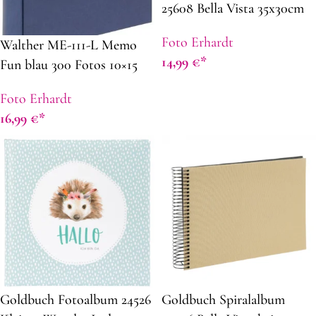
25608 Bella Vista 35x30cm
fuchsia
Foto Erhardt
Walther ME-111-L Memo
14,99
€
Fun blau 300 Fotos 10×15
cm
Foto Erhardt
16,99
€
Goldbuch Fotoalbum 24526
Goldbuch Spiralalbum