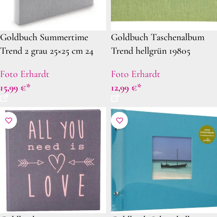
Goldbuch Summertime
Goldbuch Taschenalbum
Trend 2 grau 25×25 cm 24
Trend hellgrün 19805
606
Foto Erhardt
Foto Erhardt
15,99
€
12,99
€