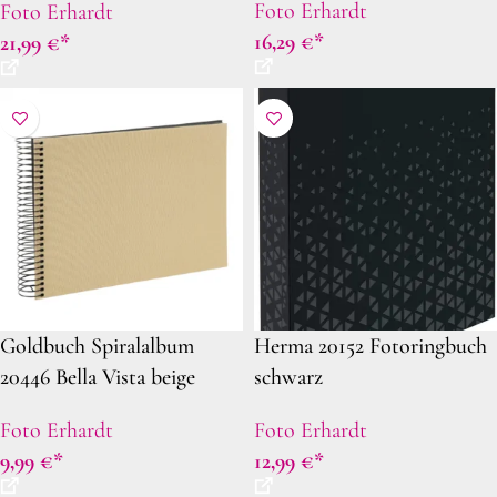
Foto Erhardt
Foto Erhardt
16,29
€
21,99
€
Goldbuch Spiralalbum
Herma 20152 Fotoringbuch
20446 Bella Vista beige
schwarz
schwarze Seiten
Foto Erhardt
Foto Erhardt
9,99
€
12,99
€