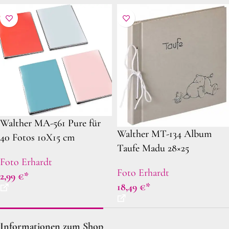
Walther MA-561 Pure für
Walther MT-134 Album
40 Fotos 10X15 cm
Taufe Madu 28×25
Hochformat 4 Farben
Foto Erhardt
sortiert
Foto Erhardt
2,99
€
18,49
€
Informationen zum Shop