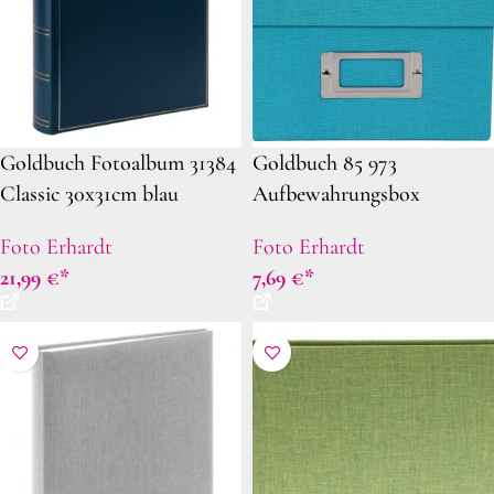
Goldbuch Fotoalbum 31384
Goldbuch 85 973
Classic 30x31cm blau
Aufbewahrungsbox
Fotobox Bella Vista türkis
Foto Erhardt
Foto Erhardt
21,99
€
7,69
€