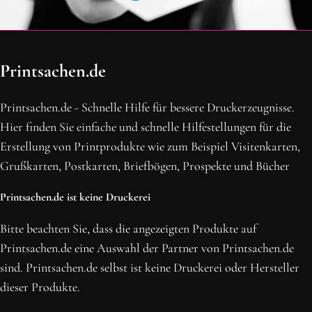
OH SCHON AM ENDE ANGEKOMMEN
Printsachen.de
BLEIBE MIT UNS IN VERBINDUNG!
Erhalte die neusten Beiträge, sichere dir Top-Angebote und
Printsachen.de - Schnelle Hilfe für bessere Druckerzeugnisse.
abonniere unseren Newsletter.
Hier finden Sie einfache und schnelle Hilfestellungen für die
Erstellung von Printprodukte wie zum Beispiel Visitenkarten,
NEWSLETTER ABONNIEREN
Grußkarten, Postkarten, Briefbögen, Prospekte und Bücher
Printsachen.de ist keine Druckerei
Bitte beachten Sie, dass die angezeigten Produkte auf
Printsachen.de eine Auswahl der Partner von Printsachen.de
sind. Printsachen.de selbst ist keine Druckerei oder Hersteller
dieser Produkte.