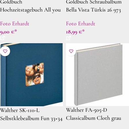
Goldbuch
Goldbuch Schraubalbum
Hochzeitstagebuch All you
Bella Vista Türkis 26 973
need is love grau
schwarze Seiten 30×25
Foto Erhardt
Foto Erhardt
9,00
€
18,99
€
Walther FA-505-D
Walther SK-110-L
Classicalbum Cloth grau
Selbstklebealbum Fun 33×34
26×25
blau