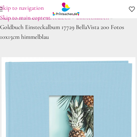
Skip to navigation
Startseite
»
Shop
»
Fotoalben
»
Einsteckalben
»
Skip to main content
Goldbuch Einsteckalbum 17729 BellaVista 200 Fotos
10x15cm himmelblau