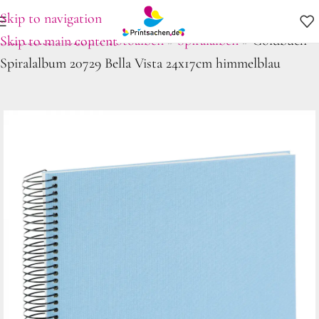
Skip to navigation
Startseite
»
Shop
»
Fotoalben
»
Spiralalben
»
Goldbuch
Skip to main content
Spiralalbum 20729 Bella Vista 24x17cm himmelblau