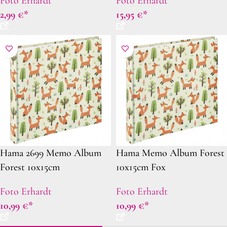
Foto Erhardt
Foto Erhardt
sortiert
2,99
€
15,95
€
Hama 2699 Memo Album
Hama Memo Album Forest
Forest 10x15cm
10x15cm Fox
Foto Erhardt
Foto Erhardt
10,99
€
10,99
€