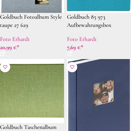
Goldbuch Fotoalbum Style
Goldbuch 85 973
taupe 27 629
Aufbewahrungsbox
Fotobox Bella Vista türkis
Foto Erhardt
Foto Erhardt
20,99
€
7,69
€
Goldbuch Taschenalbum