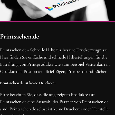
OH SCHON AM ENDE ANGEKOMMEN
Printsachen.de
BLEIBE MIT UNS IN VERBINDUNG!
Erhalte die neusten Beiträge, sichere dir Top-Angebote und
Printsachen.de - Schnelle Hilfe für bessere Druckerzeugnisse.
abonniere unseren Newsletter.
Hier finden Sie einfache und schnelle Hilfestellungen für die
Erstellung von Printprodukte wie zum Beispiel Visitenkarten,
NEWSLETTER ABONNIEREN
Grußkarten, Postkarten, Briefbögen, Prospekte und Bücher
Printsachen.de ist keine Druckerei
Bitte beachten Sie, dass die angezeigten Produkte auf
Printsachen.de eine Auswahl der Partner von Printsachen.de
sind. Printsachen.de selbst ist keine Druckerei oder Hersteller