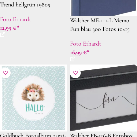
Trend hellgrün 19805
Foto Erhardt
Walther ME-111-L Memo
12,99
€
Fun blau 300 Fotos 10×15
cm
Foto Erhardt
16,99
€
Goldbuch Fotoalbum 24526
Walther FB-116-B Fotobox