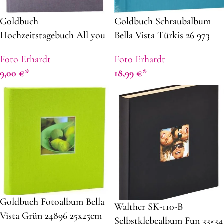
Goldbuch
Goldbuch Schraubalbum
Hochzeitstagebuch All you
Bella Vista Türkis 26 973
need is love grau
schwarze Seiten 30×25
Foto Erhardt
Foto Erhardt
9,00
€
18,99
€
Goldbuch Fotoalbum Bella
Walther SK-110-B
Vista Grün 24896 25x25cm
Selbstklebealbum Fun 33×34