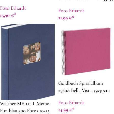
schwarz
Foto Erhardt
Foto Erhardt
15,90
€
21,99
€
Goldbuch Spiralalbum
25608 Bella Vista 35x30cm
fuchsia
Foto Erhardt
Walther ME-111-L Memo
14,99
€
Fun blau 300 Fotos 10×15