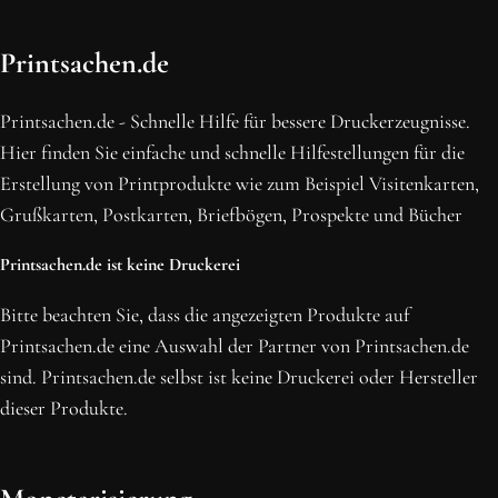
OH SCHON AM ENDE ANGEKOMMEN
Printsachen.de
BLEIBE MIT UNS IN VERBINDUNG!
Erhalte die neusten Beiträge, sichere dir Top-Angebote und
Printsachen.de - Schnelle Hilfe für bessere Druckerzeugnisse.
abonniere unseren Newsletter.
Hier finden Sie einfache und schnelle Hilfestellungen für die
Erstellung von Printprodukte wie zum Beispiel Visitenkarten,
NEWSLETTER ABONNIEREN
Grußkarten, Postkarten, Briefbögen, Prospekte und Bücher
Printsachen.de ist keine Druckerei
Bitte beachten Sie, dass die angezeigten Produkte auf
Printsachen.de eine Auswahl der Partner von Printsachen.de
sind. Printsachen.de selbst ist keine Druckerei oder Hersteller
dieser Produkte.