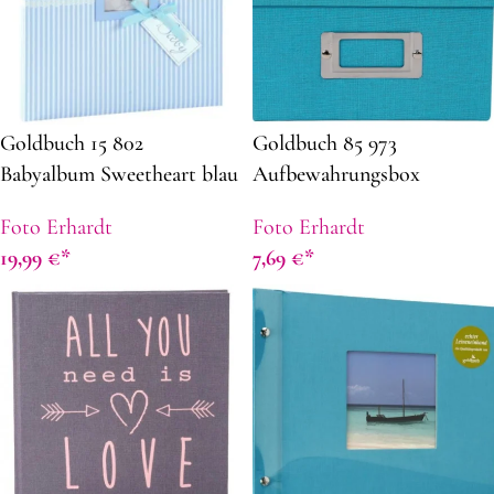
Goldbuch 15 802
Goldbuch 85 973
Babyalbum Sweetheart blau
Aufbewahrungsbox
Fotobox Bella Vista türkis
Foto Erhardt
Foto Erhardt
19,99
€
7,69
€