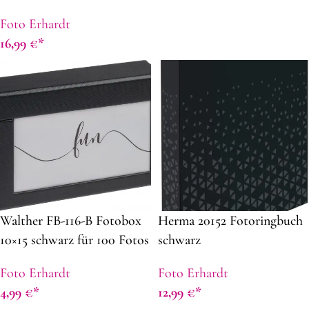
cm
Foto Erhardt
16,99
€
Walther FB-116-B Fotobox
Herma 20152 Fotoringbuch
10×15 schwarz für 100 Fotos
schwarz
Foto Erhardt
Foto Erhardt
4,99
€
12,99
€