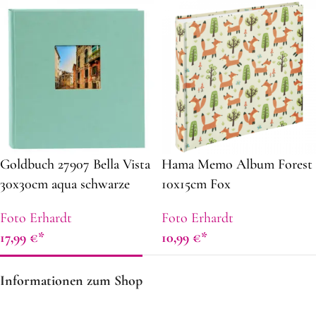
Goldbuch 27907 Bella Vista
Hama Memo Album Forest
30x30cm aqua schwarze
10x15cm Fox
Seiten
Foto Erhardt
Foto Erhardt
17,99
€
10,99
€
Informationen zum Shop