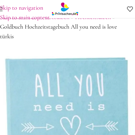
Skip to navigation
Startseite
»
Shop
»
Fotoalben
»
Hochzeitsalben
»
Skip to main content
Goldbuch Hochzeitstagebuch All you need is love
türkis