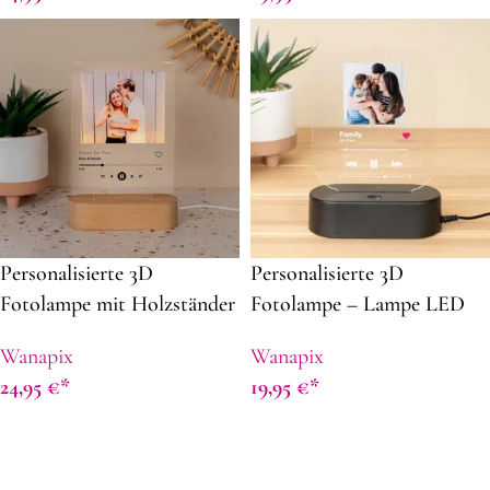
gestalten
Personalisierte 3D
Personalisierte 3D
Fotolampe mit Holzständer
Fotolampe – Lampe LED
– Lampe LED mit foto
mit foto
Wanapix
Wanapix
24,95
€
19,95
€