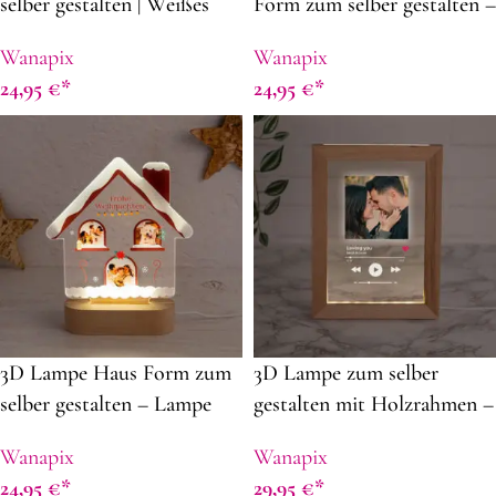
selber gestalten | Weißes
Form zum selber gestalten –
LED Licht | Valentinstag
Lampe LED mit foto –
Wanapix
Wanapix
Geschenke
Weihnachtsdeko selbst
24,95
€
24,95
€
gestalten
3D Lampe Haus Form zum
3D Lampe zum selber
selber gestalten – Lampe
gestalten mit Holzrahmen –
LED mit foto –
Lampe LED mit foto
Wanapix
Wanapix
Weihnachtsdeko selbst
24,95
€
29,95
€