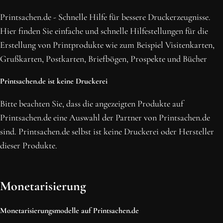
Erhalte die neusten Beiträge, sichere dir Top-Angebote und
Printsachen.de - Schnelle Hilfe für bessere Druckerzeugnisse.
abonniere unseren Newsletter.
Hier finden Sie einfache und schnelle Hilfestellungen für die
Erstellung von Printprodukte wie zum Beispiel Visitenkarten,
NEWSLETTER ABONNIEREN
Grußkarten, Postkarten, Briefbögen, Prospekte und Bücher
Printsachen.de ist keine Druckerei
Bitte beachten Sie, dass die angezeigten Produkte auf
Printsachen.de eine Auswahl der Partner von Printsachen.de
sind. Printsachen.de selbst ist keine Druckerei oder Hersteller
dieser Produkte.
Monetarisierung
Monetarisierungsmodelle auf Printsachen.de