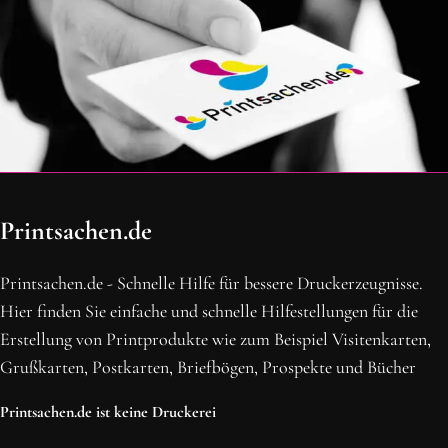
OH SCHON AM ENDE ANGEKOMMEN
Printsachen.de
BLEIBE MIT UNS IN VERBINDUNG!
Erhalte die neusten Beiträge, sichere dir Top-Angebote und
Printsachen.de - Schnelle Hilfe für bessere Druckerzeugnisse.
abonniere unseren Newsletter.
Hier finden Sie einfache und schnelle Hilfestellungen für die
Erstellung von Printprodukte wie zum Beispiel Visitenkarten,
NEWSLETTER ABONNIEREN
Grußkarten, Postkarten, Briefbögen, Prospekte und Bücher
Printsachen.de ist keine Druckerei