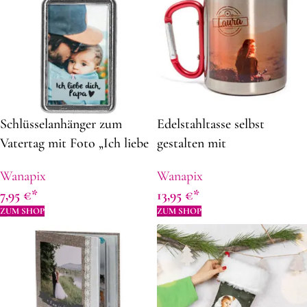
Schlüsselanhänger zum
Edelstahltasse selbst
Vatertag mit Foto „Ich liebe
gestalten mit
dich, Papa“ | aus Metall | 4,3
Karabinerhenkel
Wanapix
Wanapix
x 2,8 cm | Rechteckiger |
7,95
€
13,95
€
Geschenkidee zum Vatertag
ZUM SHOP
ZUM SHOP