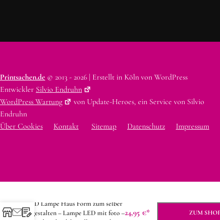
Printsachen.de
© 2013 - 2026 | Erstellt in Köln von WordPress
Entwickler
Silvio Endruhn
WordPress Wartung
von Update-Heroes, ein Service von Silvio
Endruhn
Über Cookies
Kontakt
Sitemap
Datenschutz
Impressum
3D Lampe Haus Form zum selber
24,95
€
gestalten – Lampe LED mit foto –
ZUM SHO