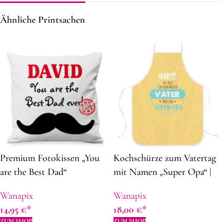
Ähnliche Printsachen
Premium Fotokissen „You
Kochschürze zum Vatertag
are the Best Dad“
mit Namen „Super Opa“ |
82 x 62 cm | Panama-Stof |
Wanapix
Wanapix
Schürze selbst gestalten |
14,95
€
18,00
€
Geschenkidee zum Vatertag
ZUM SHOP
ZUM SHOP