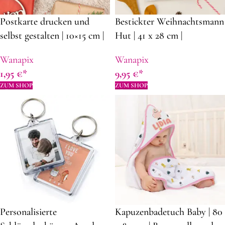
Postkarte drucken und
Bestickter Weihnachtsmann
selbst gestalten | 10×15 cm |
Hut | 41 x 28 cm |
Ohne Mindestbestellmenge,
Durchschnitt 18,5 cm |
Wanapix
Wanapix
ab 1 Stück | Personalisierte
Weihnachtsdekoration
1,95
€
9,95
€
Schreibwaren
Ideen
ZUM SHOP
ZUM SHOP
Personalisierte
Kapuzenbadetuch Baby | 80