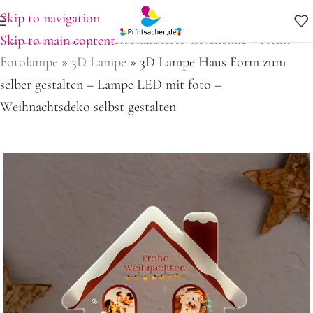
Skip to navigation
Startseite
»
Shop
»
Personalisierte Geschenke
»
Heim
»
Skip to main content
Fotolampe
»
3D Lampe
»
3D Lampe Haus Form zum
selber gestalten – Lampe LED mit foto –
Weihnachtsdeko selbst gestalten