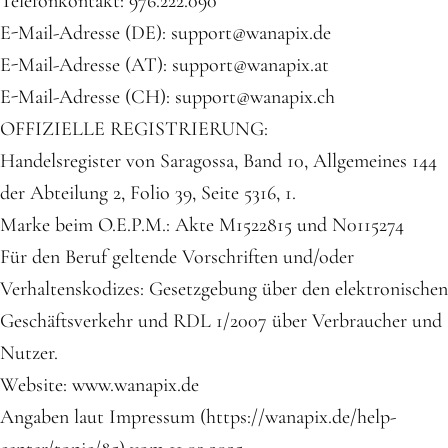
Telefonkontakt: 976.222.090
E-Mail-Adresse (DE): support@wanapix.de
E-Mail-Adresse (AT): support@wanapix.at
E-Mail-Adresse (CH): support@wanapix.ch
OFFIZIELLE REGISTRIERUNG:
Handelsregister von Saragossa, Band 10, Allgemeines 144
der Abteilung 2, Folio 39, Seite 5316, 1.
Marke beim O.E.P.M.: Akte M1522815 und N0115274
Für den Beruf geltende Vorschriften und/oder
Verhaltenskodizes: Gesetzgebung über den elektronischen
Geschäftsverkehr und RDL 1/2007 über Verbraucher und
Nutzer.
Website: www.wanapix.de
Angaben laut Impressum (https://wanapix.de/help-