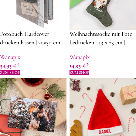
Fotobuch Hardcover
Weihnachtssocke mit Foto
drucken lassen | 20×30 cm |
bedrucken | 43 x 23 cm |
200 Seiten | Fester
Polyester |
Wanapix
Wanapix
personalisierter Deckblatt |
Dekorationsideen für
54,95
€
14,95
€
Foto Album
Weihnachten
ZUM SHOP
ZUM SHOP