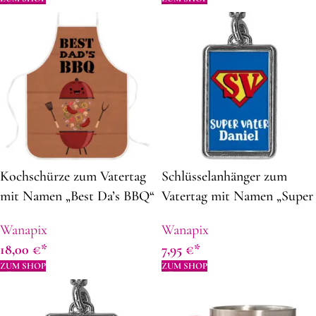
Kochschürze zum Vatertag
Schlüsselanhänger zum
mit Namen „Best Da’s BBQ“
Vatertag mit Namen „Super
| 82 x 62 cm | Panama-Stof |
Vater“ | aus Metall | 4,3 x 2,8
Wanapix
Wanapix
Schürze selbst gestalten |
cm | Rechteckiger |
18,00
€
7,95
€
Geschenkidee zum Vatertag
Geschenkidee zum Vatertag
ZUM SHOP
ZUM SHOP