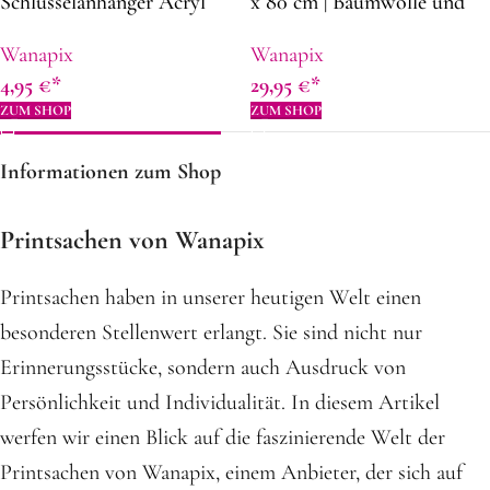
Schlüsselanhänger Acryl
x 80 cm | Baumwolle und
mit Foto und Text | 5,6 x 4,2
Polyester |
Wanapix
Wanapix
cm | Von beiden Seiten
Kapuzenbadetuch mit
4,95
€
29,95
€
personalisiert | Originelle
Namen und Fotos
ZUM SHOP
ZUM SHOP
Geschenkidee zum Vatertag
Informationen zum Shop
Printsachen von Wanapix
Printsachen haben in unserer heutigen Welt einen
besonderen Stellenwert erlangt. Sie sind nicht nur
Erinnerungsstücke, sondern auch Ausdruck von
Persönlichkeit und Individualität. In diesem Artikel
werfen wir einen Blick auf die faszinierende Welt der
Printsachen von Wanapix, einem Anbieter, der sich auf