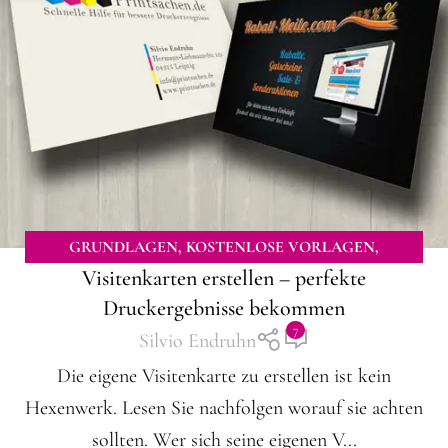
GRUNDLAGEN
,
KOSTENLOSE VORLAGEN
,
Visitenkarten erstellen – perfekte
TUTORIALS
,
WISSEN ZUM DOWNLOAD
,
Druckergebnisse bekommen
WISSENSWERTES
7
Silvio Endruhn
Die eigene Visitenkarte zu erstellen ist kein
Hexenwerk. Lesen Sie nachfolgen worauf sie achten
sollten. Wer sich seine eigenen V...