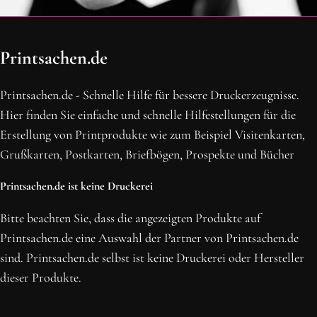
OH SCHON AM ENDE ANGEKOMMEN
Printsachen.de
BLEIBE MIT UNS IN VERBINDUNG!
Erhalte die neusten Beiträge, sichere dir Top-Angebote und
Printsachen.de - Schnelle Hilfe für bessere Druckerzeugnisse.
abonniere unseren Newsletter.
Hier finden Sie einfache und schnelle Hilfestellungen für die
Erstellung von Printprodukte wie zum Beispiel Visitenkarten,
NEWSLETTER ABONNIEREN
Grußkarten, Postkarten, Briefbögen, Prospekte und Bücher
Printsachen.de ist keine Druckerei
Bitte beachten Sie, dass die angezeigten Produkte auf
Printsachen.de eine Auswahl der Partner von Printsachen.de
sind. Printsachen.de selbst ist keine Druckerei oder Hersteller
dieser Produkte.