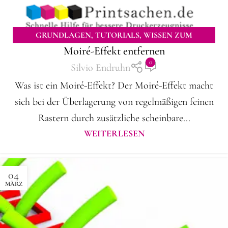
GRUNDLAGEN
,
TUTORIALS
,
WISSEN ZUM
Moiré-Effekt entfernen
DOWNLOAD
0
Silvio Endruhn
Was ist ein Moiré-Effekt? Der Moiré-Effekt macht
sich bei der Überlagerung von regelmäßigen feinen
Rastern durch zusätzliche scheinbare...
WEITERLESEN
04
MÄRZ