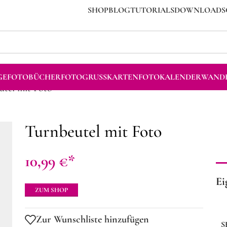
SHOP
BLOG
TUTORIALS
DOWNLOADS
GE
FOTOBÜCHER
FOTOGRUSSKARTEN
FOTOKALENDER
WANDB
utel mit Foto
Turnbeutel mit Foto
10,99
€
Ei
ZUM SHOP
Zur Wunschliste hinzufügen
S