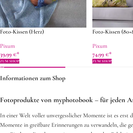
Foto-Kissen (Herz)
Foto-Kissen (80×
Pixum
Pixum
39,99
€
74,99
€
ZUM SHOP
ZUM SHOP
Informationen zum Shop
Fotoprodukte von myphotobook – für jeden An
In einer Welt voller unvergesslicher Momente ist es erst 
Momente in greifbare Erinnerungen zu verwandeln, die g