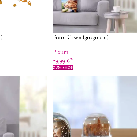
)
Foto-Kissen (30×30 cm)
Pixum
29,99
€
ZUM SHOP