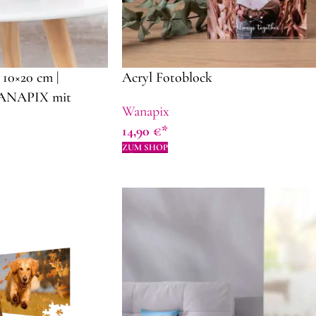
 10×20 cm |
Acryl Fotoblock
WANAPIX mit
Wanapix
eschenkidee zum
14,90
€
ZUM SHOP