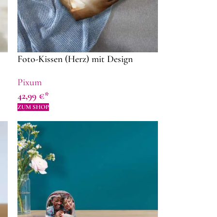
Foto-Kissen (Herz) mit Design
Pixum
42,99
€
ZUM SHOP