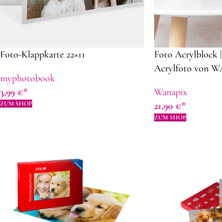
Foto-Klappkarte 22×11
Foto Acrylblock |
Acrylfoto von 
myphotobook
eigenem Foto | G
3,99
€
Wanapix
Muttertag
ZUM SHOP
21,90
€
ZUM SHOP