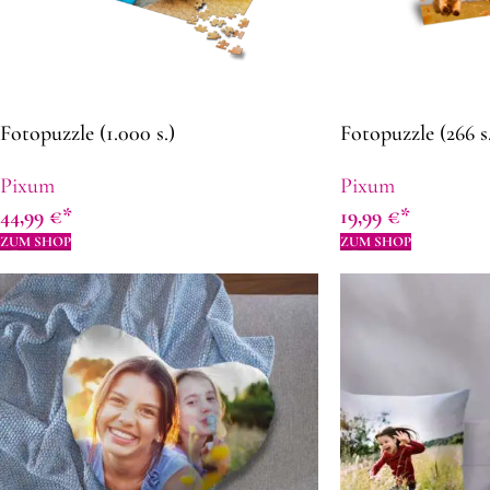
Fotopuzzle (1.000 s.)
Fotopuzzle (266 s.
Pixum
Pixum
44,99
€
19,99
€
ZUM SHOP
ZUM SHOP