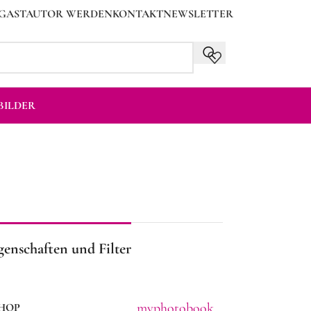
GASTAUTOR WERDEN
KONTAKT
NEWSLETTER
ILDER
genschaften und Filter
myphotobook
HOP