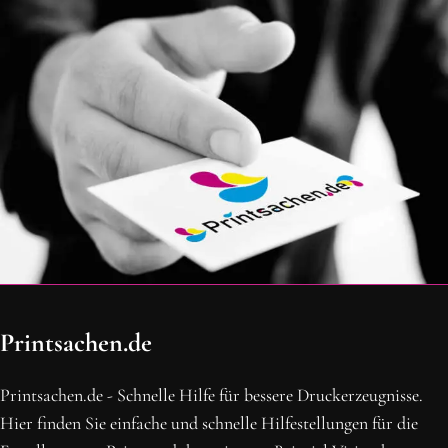
OH SCHON AM ENDE ANGEKOMMEN
Printsachen.de
BLEIBE MIT UNS IN VERBINDUNG!
Erhalte die neusten Beiträge, sichere dir Top-Angebote und
Printsachen.de - Schnelle Hilfe für bessere Druckerzeugnisse.
abonniere unseren Newsletter.
Hier finden Sie einfache und schnelle Hilfestellungen für die