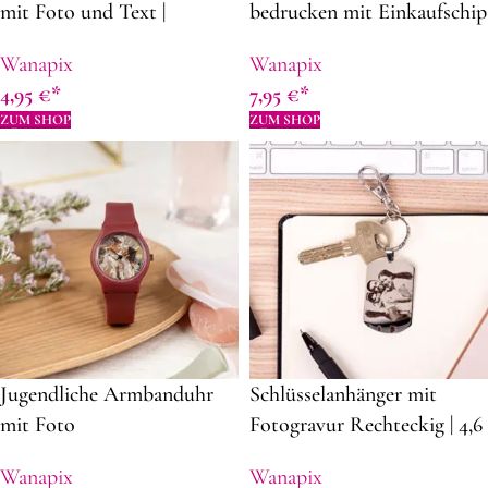
mit Foto und Text |
bedrucken mit Einkaufschip
Beidseitig personalisiert | 4ø
Wanapix
Wanapix
cm | Aus Methacrylat |
4,95
€
7,95
€
Geschenkideen zum
ZUM SHOP
ZUM SHOP
Vatertag
Jugendliche Armbanduhr
Schlüsselanhänger mit
mit Foto
Fotogravur Rechteckig | 4,6
x 2,6 cm | aus Stahl |
Wanapix
Wanapix
Schlüsselanhänger mit Foto