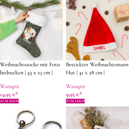
Weihnachtssocke mit Foto
Bestickter Weihnachtsmann
bedrucken | 43 x 23 cm |
Hut | 41 x 28 cm |
Polyester |
Durchschnitt 18,5 cm |
Wanapix
Wanapix
Dekorationsideen für
Weihnachtsdekoration
14,95
€
9,95
€
Weihnachten
Ideen
ZUM SHOP
ZUM SHOP