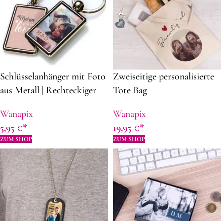
Schlüsselanhänger mit Foto
Zweiseitige personalisierte
aus Metall | Rechteckiger
Tote Bag
Foto Schlüsselanhänger |
Wanapix
Wanapix
Ohne Mindestbestellung |
5,95
€
19,95
€
Personalisierte
ZUM SHOP
ZUM SHOP
Geschenkidee