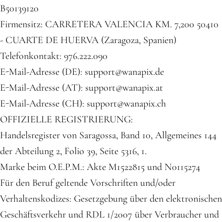
B50139120
Firmensitz: CARRETERA VALENCIA KM. 7,200 50410
- CUARTE DE HUERVA (Zaragoza, Spanien)
Telefonkontakt: 976.222.090
E-Mail-Adresse (DE): support@wanapix.de
E-Mail-Adresse (AT): support@wanapix.at
E-Mail-Adresse (CH): support@wanapix.ch
OFFIZIELLE REGISTRIERUNG:
Handelsregister von Saragossa, Band 10, Allgemeines 144
der Abteilung 2, Folio 39, Seite 5316, 1.
Marke beim O.E.P.M.: Akte M1522815 und N0115274
Für den Beruf geltende Vorschriften und/oder
Verhaltenskodizes: Gesetzgebung über den elektronischen
Geschäftsverkehr und RDL 1/2007 über Verbraucher und