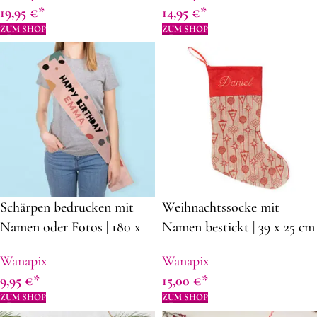
19,95
€
14,95
€
graviert | Geschenkidee zum
ZUM SHOP
ZUM SHOP
Muttertag
Schärpen bedrucken mit
Weihnachtssocke mit
Namen oder Fotos | 180 x
Namen bestickt | 39 x 25 cm
12,5 cm | Polyester |
| Polyester |
Wanapix
Wanapix
Originelle Geschenkidee
Dekorationsideen für
9,95
€
15,00
€
Weihnachten
ZUM SHOP
ZUM SHOP