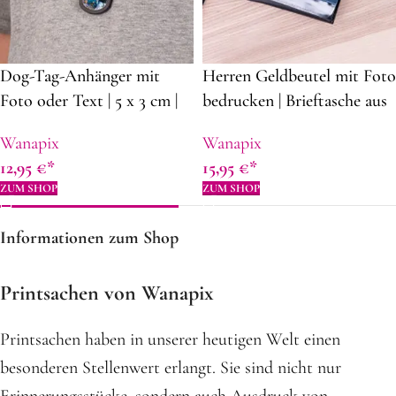
Dog-Tag-Anhänger mit
Herren Geldbeutel mit Foto
Foto oder Text | 5 x 3 cm |
bedrucken | Brieftasche aus
Mit Stahlkette | Vollfarbiger
Kunstleder | Geschenkidee
Wanapix
Wanapix
Druck | Geschenkidee zum
zum Vatertag | 11,7 x 9 cm
12,95
€
15,95
€
Vatertag
ZUM SHOP
ZUM SHOP
Informationen zum Shop
Printsachen von Wanapix
Printsachen haben in unserer heutigen Welt einen
besonderen Stellenwert erlangt. Sie sind nicht nur