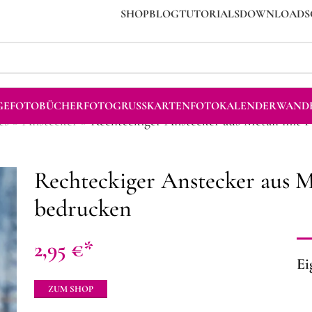
SHOP
BLOG
TUTORIALS
DOWNLOADS
GE
FOTOBÜCHER
FOTOGRUSSKARTEN
FOTOKALENDER
WANDB
es
»
Anstecker
»
Rechteckiger Anstecker aus Metall mit 
Rechteckiger Anstecker aus M
bedrucken
2,95
€
Ei
ZUM SHOP