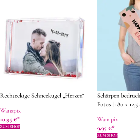
Rechteckige Schneekugel „Herzen“
Schärpen bedruc
Fotos | 180 x 12,5 
Wanapix
Originelle Gesch
10,95
€
Wanapix
ZUM SHOP
9,95
€
ZUM SHOP