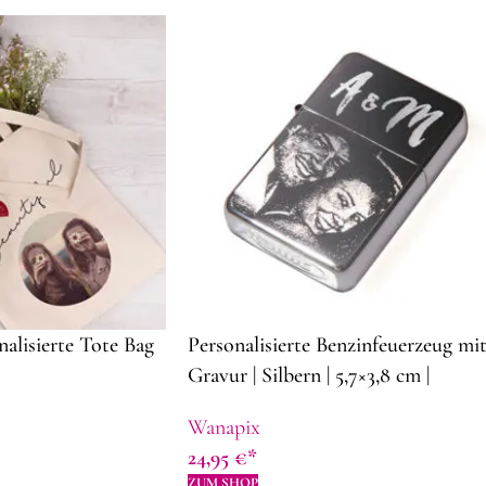
nalisierte Tote Bag
Personalisierte Benzinfeuerzeug mi
Gravur | Silbern | 5,7×3,8 cm |
Originelle Geschenkidee zum
Wanapix
Vatertag
24,95
€
ZUM SHOP