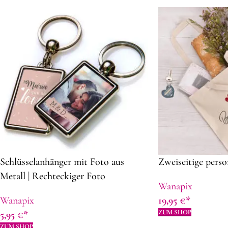
Schlüsselanhänger mit Foto aus
Zweiseitige perso
Metall | Rechteckiger Foto
Wanapix
Schlüsselanhänger | Ohne
Wanapix
19,95
€
Mindestbestellung | Personalisierte
ZUM SHOP
5,95
€
Geschenkidee
ZUM SHOP