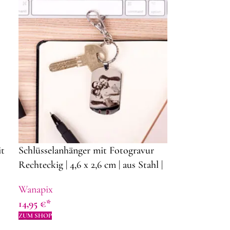
it
Schlüsselanhänger mit Fotogravur
Rechteckig | 4,6 x 2,6 cm | aus Stahl |
Schlüsselanhänger mit Foto graviert |
Wanapix
Geschenkidee zum Muttertag
14,95
€
ZUM SHOP