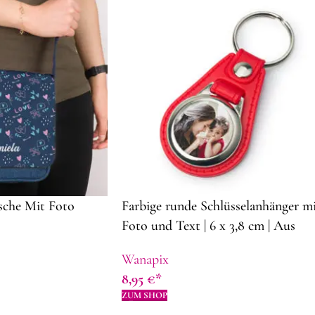
sche Mit Foto
Farbige runde Schlüsselanhänger m
Foto und Text | 6 x 3,8 cm | Aus
Metall und Kunststoff |
Wanapix
Geschenkideen zum Vatertag
8,95
€
ZUM SHOP