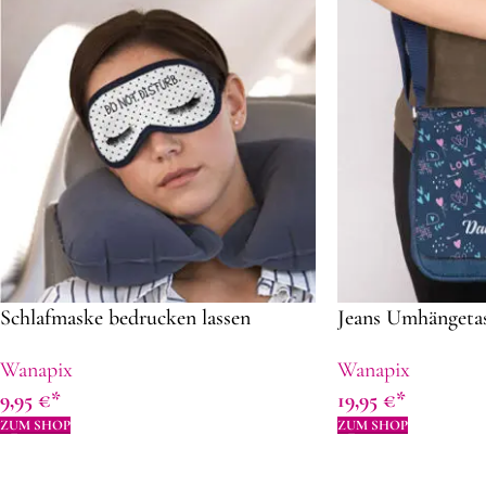
Schlafmaske bedrucken lassen
Jeans Umhängeta
Wanapix
Wanapix
9,95
€
19,95
€
ZUM SHOP
ZUM SHOP