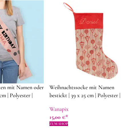
ken mit Namen oder
Weihnachtssocke mit Namen
cm | Polyester |
bestickt | 39 x 25 cm | Polyester |
enkidee
Dekorationsideen für Weihnachten
Wanapix
15,00
€
ZUM SHOP