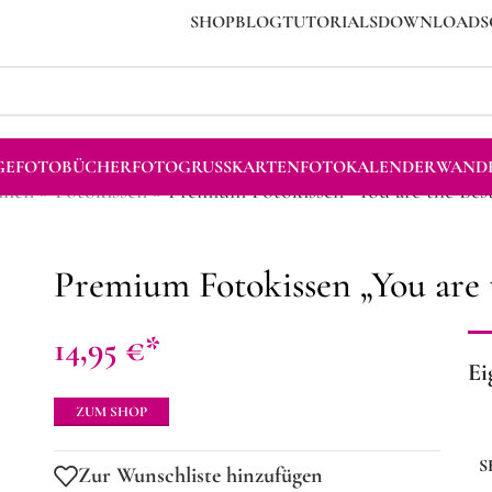
SHOP
BLOG
TUTORIALS
DOWNLOADS
GE
FOTOBÜCHER
FOTOGRUSSKARTEN
FOTOKALENDER
WANDB
lien
»
Fotokissen
»
Premium Fotokissen “You are the Bes
Premium Fotokissen „You are 
14,95
€
Ei
ZUM SHOP
S
Zur Wunschliste hinzufügen