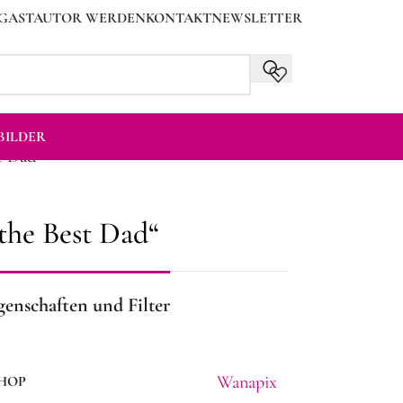
GASTAUTOR WERDEN
KONTAKT
NEWSLETTER
ILDER
t Dad”
the Best Dad“
genschaften und Filter
Wanapix
HOP