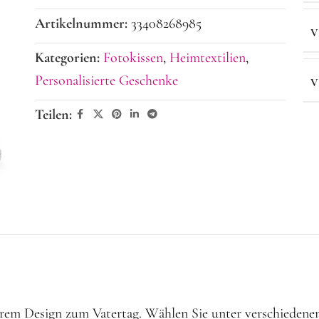
Artikelnummer:
33408268985
V
Kategorien:
Fotokissen
,
Heimtextilien
,
Personalisierte Geschenke
V
Teilen:
erem Design zum Vatertag. Wählen Sie unter verschiedenen