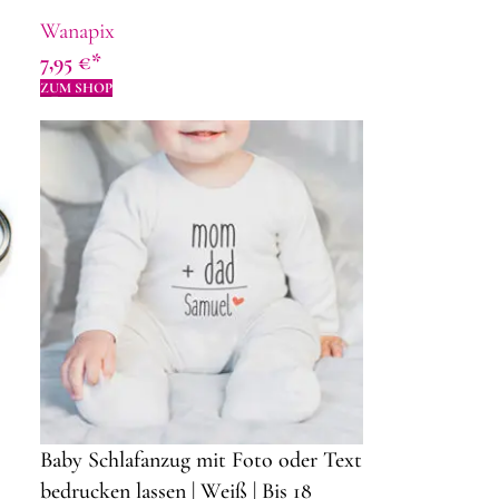
Metall | 4,3 x 2,8 cm | Rechteckiger |
Wanapix
Geschenkidee zum Vatertag
7,95
€
ZUM SHOP
Baby Schlafanzug mit Foto oder Text
bedrucken lassen | Weiß | Bis 18