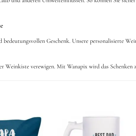
taub und anderen Umwelteinflüssen. So können Sie sicher 
te
d bedeutungsvollen Geschenk. Unsere personalisierte Weink
uf der Weinkiste verewigen. Mit Wanapix wird das Schenken