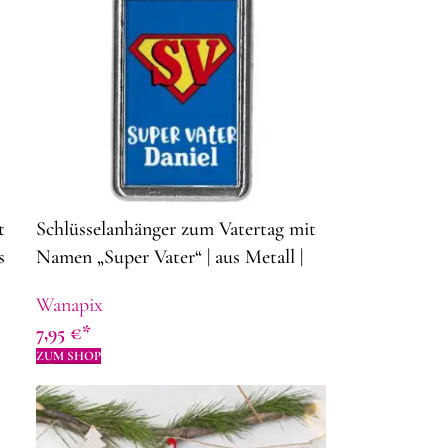
t
Schlüsselanhänger zum Vatertag mit
s
Namen „Super Vater“ | aus Metall |
4,3 x 2,8 cm | Rechteckiger |
Wanapix
Geschenkidee zum Vatertag
7,95
€
ZUM SHOP