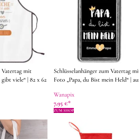
Vatertag mit
Schlüsselanhänger zum Vatertag mi
ibt viele“ | 82 x 62
Foto „Papa, du Bist mein Held“ | au
| Schürze selbst
Metall | 4,3 x 2,8 cm| Geschenkidee
Wanapix
enkidee zum
zum Vatertag
7,95
€
ZUM SHOP