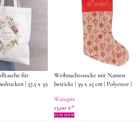
ltasche für
Weihnachtssocke mit Namen
edrucken | 37,5 x 39
bestickt | 39 x 25 cm | Polyester |
Liter |
Dekorationsideen für Weihnachten
Wanapix
f
15,00
€
ZUM SHOP