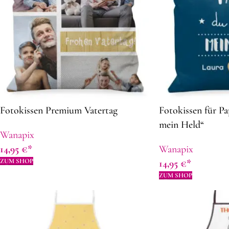
Fotokissen Premium Vatertag
Fotokissen für Pa
mein Held“
Wanapix
14,95
€
Wanapix
ZUM SHOP
14,95
€
ZUM SHOP