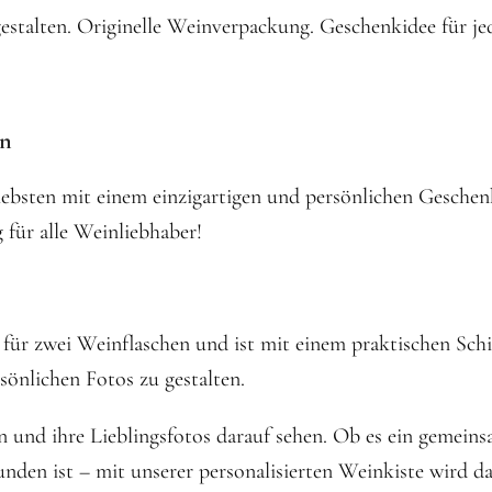
estalten. Originelle Weinverpackung. Geschenkidee für je
en
iebsten mit einem einzigartigen und persönlichen Gesche
 für alle Weinliebhaber!
für zwei Weinflaschen und ist mit einem praktischen Schi
rsönlichen Fotos zu gestalten.
nen und ihre Lieblingsfotos darauf sehen. Ob es ein gemein
nden ist – mit unserer personalisierten Weinkiste wird d