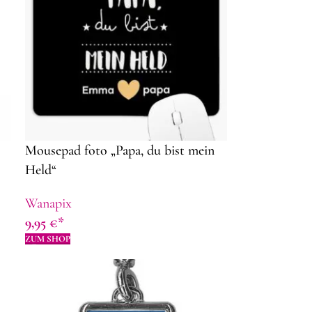
Mousepad foto „Papa, du bist mein
Held“
Wanapix
9,95
€
ZUM SHOP