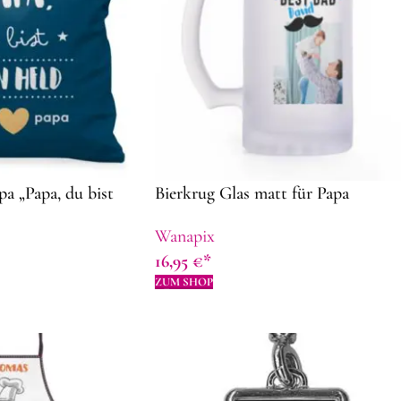
pa „Papa, du bist
Bierkrug Glas matt für Papa
Wanapix
16,95
€
ZUM SHOP