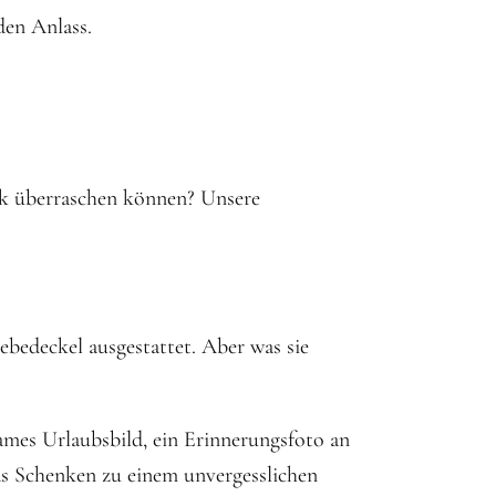
den Anlass.
nk überraschen können? Unsere
ebedeckel ausgestattet. Aber was sie
sames Urlaubsbild, ein Erinnerungsfoto an
as Schenken zu einem unvergesslichen