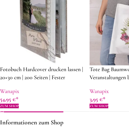
Fotobuch Hardcover drucken lassen |
Tote Bag Baumwol
20×30 cm | 200 Seiten | Fester
Veranstaltungen b
personalisierter Deckblatt | Foto
cm | Volumen: 8,5 
Wanapix
Wanapix
Album
Unbesticktes Stof
54,95
€
3,95
€
ZUM SHOP
ZUM SHOP
Informationen zum Shop