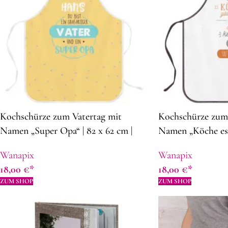
Kochschürze zum Vatertag mit
Kochschürze zum 
Namen „Super Opa“ | 82 x 62 cm |
Namen „Köche es g
Panama-Stof | Schürze selbst
cm | Panama-Stof 
Wanapix
Wanapix
gestalten | Geschenkidee zum
gestalten | Gesch
18,00
€
18,00
€
Vatertag
Vatertag
ZUM SHOP
ZUM SHOP