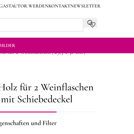
GASTAUTOR WERDEN
KONTAKT
NEWSLETTER
ILDER
lz für 2 Weinflaschen | 29,5 x 38 cm |
 Holz für 2 Weinflaschen
e mit Schiebedeckel
genschaften und Filter