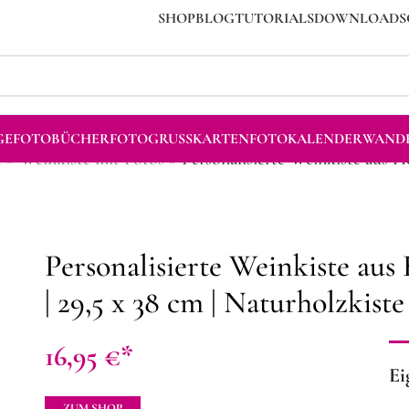
SHOP
BLOG
TUTORIALS
DOWNLOADS
GE
FOTOBÜCHER
FOTOGRUSSKARTEN
FOTOKALENDER
WANDB
e
»
Weinkiste mit Fotos
»
Personalisierte Weinkiste aus Ho
Personalisierte Weinkiste aus
| 29,5 x 38 cm | Naturholzkist
16,95
€
Ei
ZUM SHOP