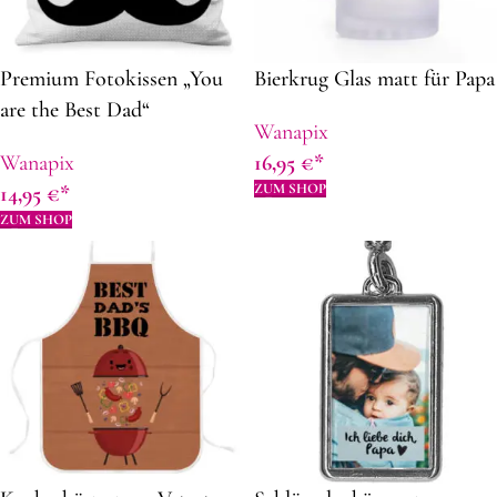
Premium Fotokissen „You
Bierkrug Glas matt für Papa
are the Best Dad“
Wanapix
Wanapix
16,95
€
ZUM SHOP
14,95
€
ZUM SHOP