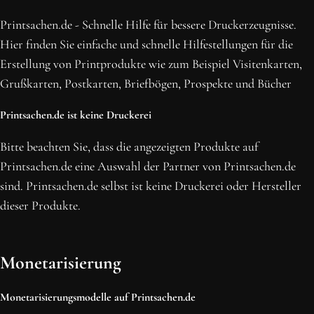
BLEIBE MIT UNS IN VERBINDUNG!
Erhalte die neusten Beiträge, sichere dir Top-Angebote und
Printsachen.de - Schnelle Hilfe für bessere Druckerzeugnisse.
abonniere unseren Newsletter.
Hier finden Sie einfache und schnelle Hilfestellungen für die
Erstellung von Printprodukte wie zum Beispiel Visitenkarten,
NEWSLETTER ABONNIEREN
Grußkarten, Postkarten, Briefbögen, Prospekte und Bücher
Printsachen.de ist keine Druckerei
Bitte beachten Sie, dass die angezeigten Produkte auf
Printsachen.de eine Auswahl der Partner von Printsachen.de
sind. Printsachen.de selbst ist keine Druckerei oder Hersteller
dieser Produkte.
Monetarisierung
Monetarisierungsmodelle auf Printsachen.de