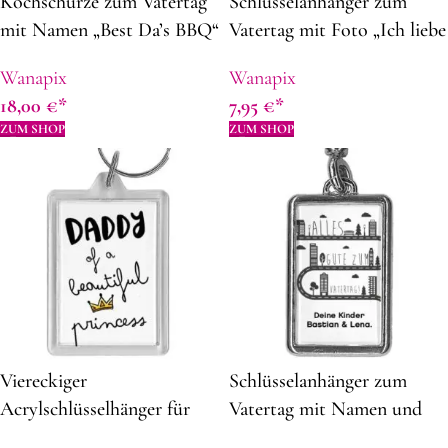
Kochschürze zum Vatertag
Schlüsselanhänger zum
mit Namen „Best Da’s BBQ“
Vatertag mit Foto „Ich liebe
| 82 x 62 cm | Panama-Stof |
dich, Papa“ | aus Metall | 4,3
Wanapix
Wanapix
Schürze selbst gestalten |
x 2,8 cm | Rechteckiger |
18,00
€
7,95
€
Geschenkidee zum Vatertag
Geschenkidee zum Vatertag
ZUM SHOP
ZUM SHOP
Viereckiger
Schlüsselanhänger zum
Acrylschlüsselhänger für
Vatertag mit Namen und
Vater
Foto bedrucken | aus Metall