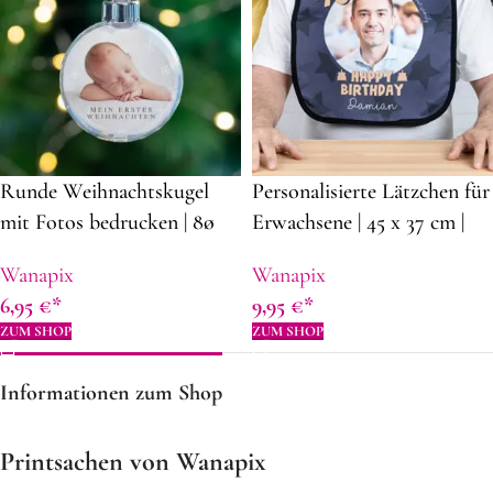
Runde Weihnachtskugel
Personalisierte Lätzchen für
mit Fotos bedrucken | 8ø
Erwachsene | 45 x 37 cm |
cm | aus durchsichtigem
Weiß | Panama Stoff |
Wanapix
Wanapix
Plastik | Dekorationsidee
Lätzchen mit Fotos und
6,95
€
9,95
€
für Weihnachten
Namen
ZUM SHOP
ZUM SHOP
Informationen zum Shop
Printsachen von Wanapix