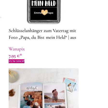
Schlüsselanhänger zum Vatertag mit
Foto „Papa, du Bist mein Held“ | aus
Metall | 4,3 x 2,8 cm| Geschenkidee
Wanapix
zum Vatertag
7,95
€
ZUM SHOP