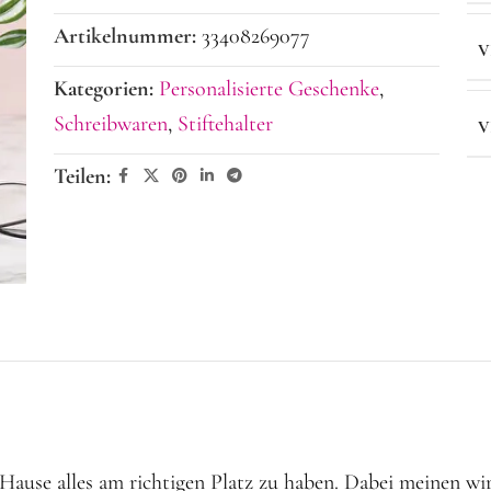
Artikelnummer:
33408269077
V
Kategorien:
Personalisierte Geschenke
,
Schreibwaren
,
Stiftehalter
V
Teilen:
u Hause alles am richtigen Platz zu haben. Dabei meinen w