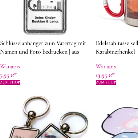
Schlüsselanhänger zum Vatertag mit
Edelstahltasse sel
Namen und Foto bedrucken | aus
Karabinerhenkel
Metall | 4,3 x 2,8 cm | Rechteckiger |
Wanapix
Wanapix
Geschenkidee zum Vatertag
7,95
€
13,95
€
ZUM SHOP
ZUM SHOP