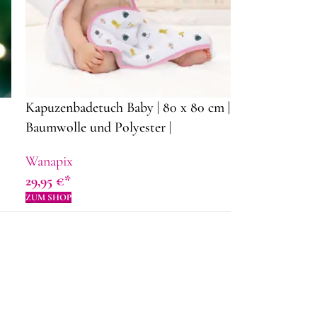
Kapuzenbadetuch Baby | 80 x 80 cm |
Baumwolle und Polyester |
Kapuzenbadetuch mit Namen und
Wanapix
Fotos
29,95
€
ZUM SHOP