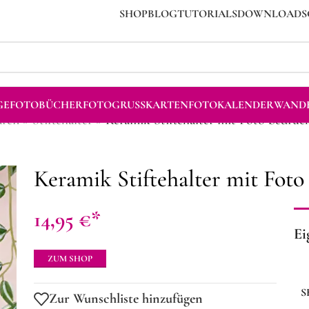
SHOP
BLOG
TUTORIALS
DOWNLOADS
GE
FOTOBÜCHER
FOTOGRUSSKARTEN
FOTOKALENDER
WANDB
aren
»
Stiftehalter
»
Keramik Stiftehalter mit Foto bedruc
Keramik Stiftehalter mit Fot
14,95
€
Ei
ZUM SHOP
S
Zur Wunschliste hinzufügen