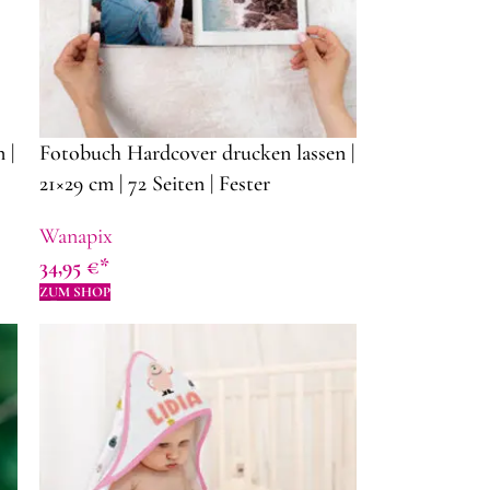
 |
Fotobuch Hardcover drucken lassen |
21×29 cm | 72 Seiten | Fester
personalisierter Deckblatt | Foto
Wanapix
Album
34,95
€
ZUM SHOP