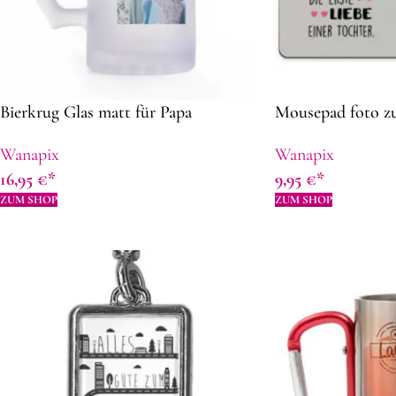
Bierkrug Glas matt für Papa
Mousepad foto z
Wanapix
Wanapix
16,95
€
9,95
€
ZUM SHOP
ZUM SHOP