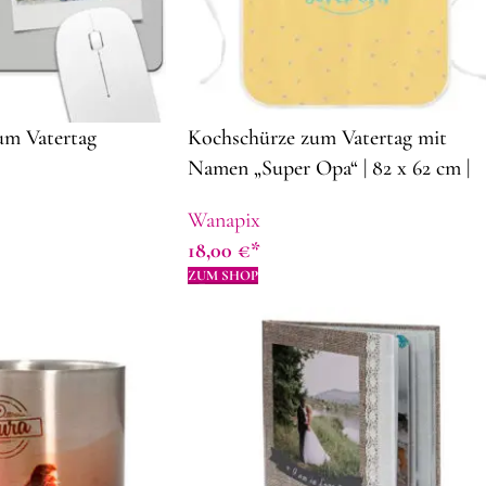
um Vatertag
Kochschürze zum Vatertag mit
Namen „Super Opa“ | 82 x 62 cm |
Panama-Stof | Schürze selbst
Wanapix
gestalten | Geschenkidee zum
18,00
€
Vatertag
ZUM SHOP