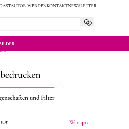
GASTAUTOR WERDEN
KONTAKT
NEWSLETTER
ILDER
ken
o bedrucken
genschaften und Filter
Wanapix
HOP