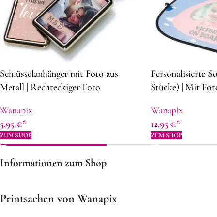
Schlüsselanhänger mit Foto aus
Personalisierte S
Metall | Rechteckiger Foto
Stücke) | Mit Fot
Schlüsselanhänger | Ohne
cm | Geschenkide
Wanapix
Wanapix
Mindestbestellung | Personalisierte
5,95
€
12,95
€
Geschenkidee
ZUM SHOP
ZUM SHOP
Informationen zum Shop
Printsachen von Wanapix