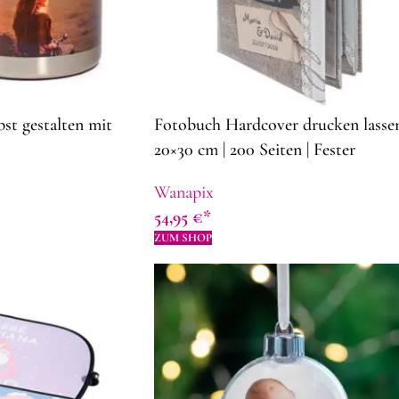
bst gestalten mit
Fotobuch Hardcover drucken lassen
20×30 cm | 200 Seiten | Fester
personalisierter Deckblatt | Foto
Wanapix
Album
54,95
€
ZUM SHOP