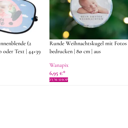
onnenblende (2
Runde Weihnachtskugel mit Fotos
o oder Text | 44×39
bedrucken | 8ø cm | aus
e zum Vatertag
durchsichtigem Plastik |
Wanapix
Dekorationsidee für Weihnachten
6,95
€
ZUM SHOP