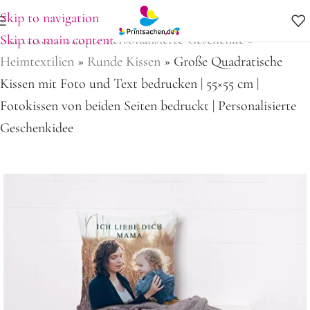
Skip to navigation
Startseite
»
Shop
»
Personalisierte Geschenke
»
Skip to main content
Heimtextilien
»
Runde Kissen
»
Große Quadratische
Kissen mit Foto und Text bedrucken | 55×55 cm |
Fotokissen von beiden Seiten bedruckt | Personalisierte
Geschenkidee