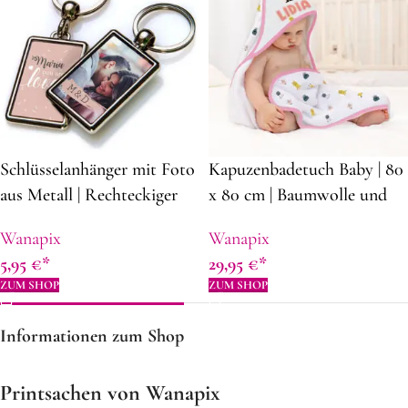
Schlüsselanhänger mit Foto
Kapuzenbadetuch Baby | 80
aus Metall | Rechteckiger
x 80 cm | Baumwolle und
Foto Schlüsselanhänger |
Polyester |
Wanapix
Wanapix
Ohne Mindestbestellung |
Kapuzenbadetuch mit
5,95
€
29,95
€
Personalisierte
Namen und Fotos
ZUM SHOP
ZUM SHOP
Geschenkidee
Informationen zum Shop
Printsachen von Wanapix