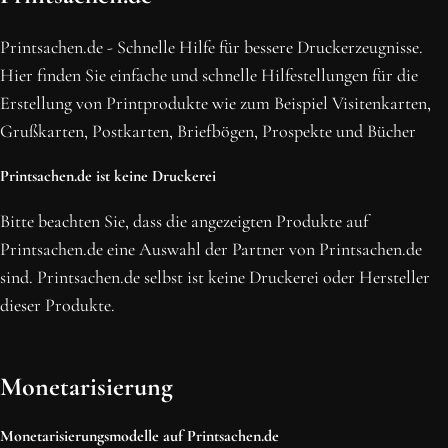
BLEIBE MIT UNS IN VERBINDUNG!
Erhalte die neusten Beiträge, sichere dir Top-Angebote und
Printsachen.de - Schnelle Hilfe für bessere Druckerzeugnisse.
abonniere unseren Newsletter.
Hier finden Sie einfache und schnelle Hilfestellungen für die
Erstellung von Printprodukte wie zum Beispiel Visitenkarten,
NEWSLETTER ABONNIEREN
Grußkarten, Postkarten, Briefbögen, Prospekte und Bücher
Printsachen.de ist keine Druckerei
Bitte beachten Sie, dass die angezeigten Produkte auf
Printsachen.de eine Auswahl der Partner von Printsachen.de
sind. Printsachen.de selbst ist keine Druckerei oder Hersteller
dieser Produkte.
Monetarisierung
Monetarisierungsmodelle auf Printsachen.de