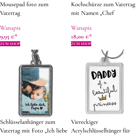
Mousepad foto zum
Kochschürze zum Vatertag
Vatertag
mit Namen „Chef
Anfänger“ | 82 x 62 cm |
Wanapix
Wanapix
Panama-Stof | Schürze
9,95
€
18,00
€
selbst gestalten |
ZUM SHOP
ZUM SHOP
Geschenkidee zum Vatertag
Schlüsselanhänger zum
Viereckiger
Vatertag mit Foto „Ich liebe
Acrylschlüsselhänger für