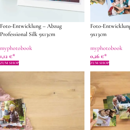
Foto-Entwicklung – Abzug
Foto-Entwicklung
Professional Silk 9x13cm
9x13cm
myphotobook
myphotobook
1,12
€
0,26
€
ZUM SHOP
ZUM SHOP