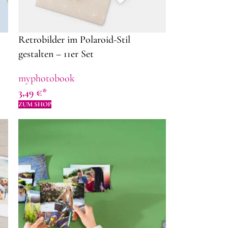
Retrobilder im Polaroid-Stil
gestalten – 11er Set
myphotobook
3,49
€
ZUM SHOP