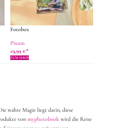
Fotobox
Pixum
19,99
€
ZUM SHOP
Die wahre Magie liegt darin, diese
produkte von
myphotobook
wird die Reise