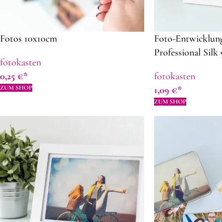
Fotos 10x10cm
Foto-Entwicklun
Professional Silk
fotokasten
0,25
€
fotokasten
ZUM SHOP
1,09
€
ZUM SHOP