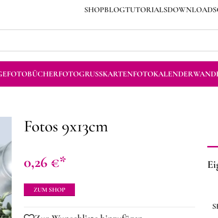
SHOP
BLOG
TUTORIALS
DOWNLOADS
GE
FOTOBÜCHER
FOTOGRUSSKARTEN
FOTOKALENDER
WANDB
Fotos 9x13cm
0,26
€
Ei
ZUM SHOP
S