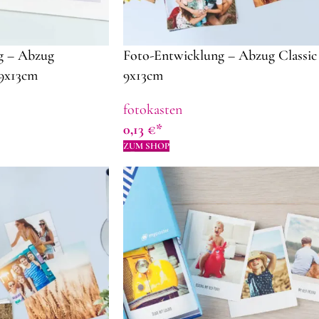
g – Abzug
Foto-Entwicklung – Abzug Classic
 9x13cm
9x13cm
fotokasten
0,13
€
ZUM SHOP