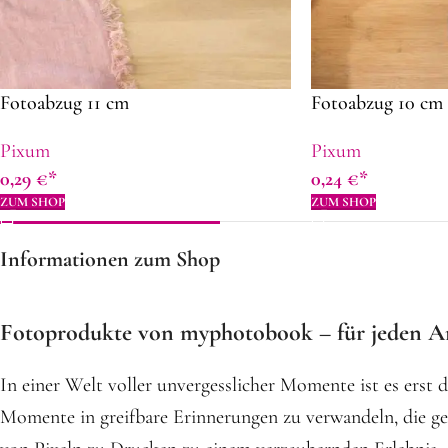
Fotoabzug 11 cm
Fotoabzug 10 cm
Pixum
Pixum
0,29
€
0,24
€
ZUM SHOP
ZUM SHOP
Informationen zum Shop
Fotoprodukte von myphotobook – für jeden An
In einer Welt voller unvergesslicher Momente ist es erst 
Momente in greifbare Erinnerungen zu verwandeln, die g