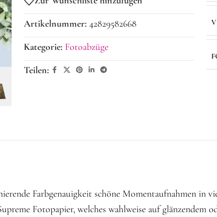
Zur Wunschliste hinzufügen
V
Artikelnummer:
42829582668
Kategorie:
Fotoabzüge
F
Teilen:
szinierende Farbgenauigkeit schöne Momentaufnahmen in v
Supreme Fotopapier, welches wahlweise auf glänzendem od