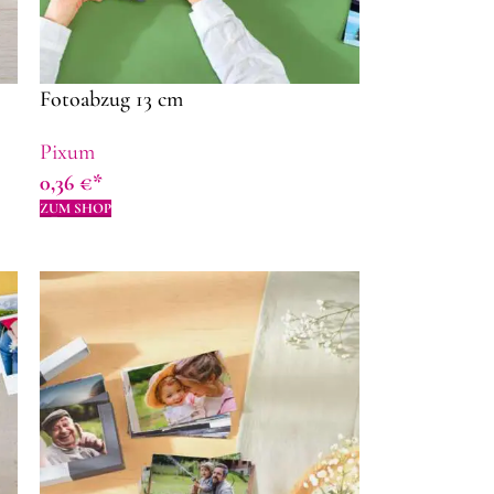
Fotoabzug 13 cm
Pixum
0,36
€
ZUM SHOP