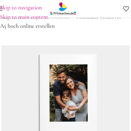
Skip to navigation
Startseite
»
Shop
»
Fotobücher
»
Fotobuch Softcover
Skip to main content
A5 hoch online erstellen