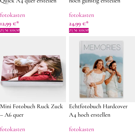
Quick A4 quer erstellen
hoch günstig erstellen
fotokasten
fotokasten
12,99
€
24,99
€
ZUM SHOP
ZUM SHOP
Mini Fotobuch Ruck Zuck
Echtfotobuch Hardcover
– A6 quer
A4 hoch erstellen
fotokasten
fotokasten