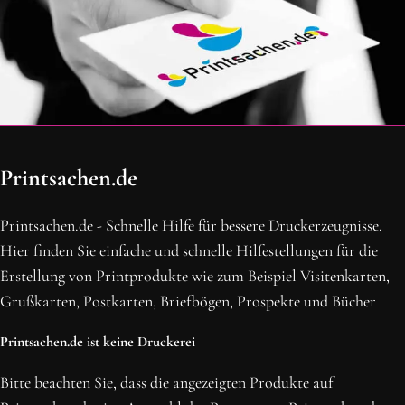
OH SCHON AM ENDE ANGEKOMMEN
Printsachen.de
BLEIBE MIT UNS IN VERBINDUNG!
Erhalte die neusten Beiträge, sichere dir Top-Angebote und
Printsachen.de - Schnelle Hilfe für bessere Druckerzeugnisse.
abonniere unseren Newsletter.
Hier finden Sie einfache und schnelle Hilfestellungen für die
Erstellung von Printprodukte wie zum Beispiel Visitenkarten,
NEWSLETTER ABONNIEREN
Grußkarten, Postkarten, Briefbögen, Prospekte und Bücher
Printsachen.de ist keine Druckerei
Bitte beachten Sie, dass die angezeigten Produkte auf