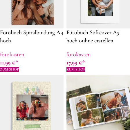
Fotobuch Spiralbindung A4
Fotobuch Softcover A5
hoch
hoch online erstellen
fotokasten
fotokasten
11,99
€
17,99
€
ZUM SHOP
ZUM SHOP