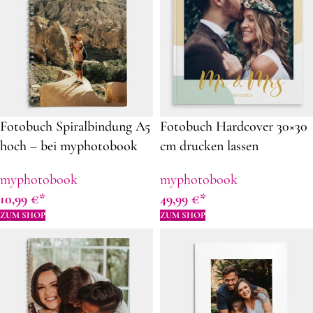
Fotobuch Spiralbindung A5
Fotobuch Hardcover 30×30
hoch – bei myphotobook
cm drucken lassen
individuell gestalten
myphotobook
myphotobook
10,99
€
49,99
€
ZUM SHOP
ZUM SHOP