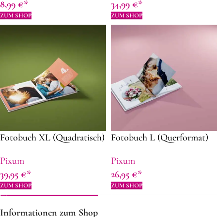
8,99
€
34,99
€
ZUM SHOP
ZUM SHOP
Fotobuch XL (Quadratisch)
Fotobuch L (Querformat)
Pixum
Pixum
39,95
€
26,95
€
ZUM SHOP
ZUM SHOP
Informationen zum Shop