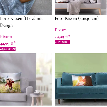
Foto-Kissen (Herz) mit
Foto-Kissen (40×40 cm)
Design
Pixum
Pixum
39,99
€
ZUM SHOP
42,99
€
ZUM SHOP