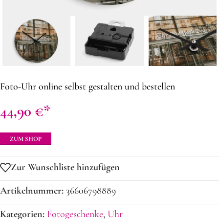
Foto-Uhr online selbst gestalten und bestellen
44,90
€
ZUM SHOP
Zur Wunschliste hinzufügen
Artikelnummer:
36606798889
Kategorien:
Fotogeschenke
,
Uhr