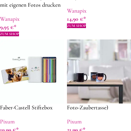
mit eigenen Fotos drucken
Wanapix
Wanapix
14,90
€
ZUM SHOP
9,95
€
ZUM SHOP
Faber-Castell Stiftebox
Foto-Zaubertasse)
Pixum
Pixum
19,99
€
21,99
€