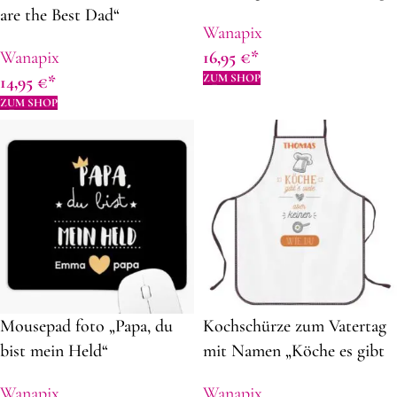
are the Best Dad“
Wanapix
Wanapix
16,95
€
ZUM SHOP
14,95
€
ZUM SHOP
Mousepad foto „Papa, du
Kochschürze zum Vatertag
bist mein Held“
mit Namen „Köche es gibt
viele“ | 82 x 62 cm | Panama-
Wanapix
Wanapix