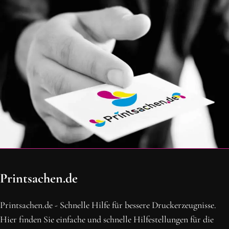
OH SCHON AM ENDE ANGEKOMMEN
Printsachen.de
BLEIBE MIT UNS IN VERBINDUNG!
Erhalte die neusten Beiträge, sichere dir Top-Angebote und
Printsachen.de - Schnelle Hilfe für bessere Druckerzeugnisse.
abonniere unseren Newsletter.
Hier finden Sie einfache und schnelle Hilfestellungen für die