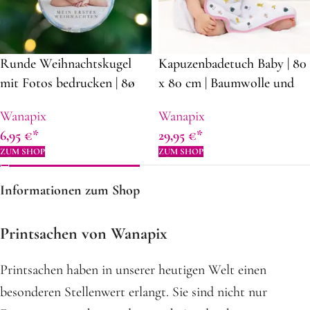
Runde Weihnachtskugel
Kapuzenbadetuch Baby | 80
mit Fotos bedrucken | 8ø
x 80 cm | Baumwolle und
cm | aus durchsichtigem
Polyester |
Wanapix
Wanapix
Plastik | Dekorationsidee
Kapuzenbadetuch mit
6,95
€
29,95
€
für Weihnachten
Namen und Fotos
ZUM SHOP
ZUM SHOP
Informationen zum Shop
Printsachen von Wanapix
Printsachen haben in unserer heutigen Welt einen
besonderen Stellenwert erlangt. Sie sind nicht nur