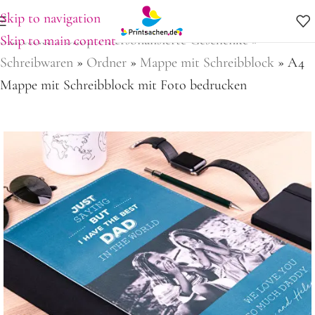
Skip to navigation
Startseite
»
Shop
»
Personalisierte Geschenke
»
Skip to main content
Schreibwaren
»
Ordner
»
Mappe mit Schreibblock
»
A4
Mappe mit Schreibblock mit Foto bedrucken