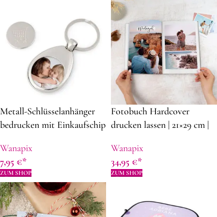
Metall-Schlüsselanhänger
Fotobuch Hardcover
bedrucken mit Einkaufschip
drucken lassen | 21×29 cm |
72 Seiten | Fester
Wanapix
Wanapix
personalisierter Deckblatt |
7,95
€
34,95
€
Foto Album
ZUM SHOP
ZUM SHOP