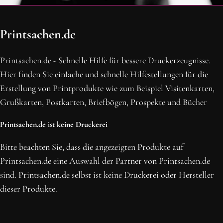
OH SCHON AM ENDE ANGEKOMMEN
Printsachen.de
BLEIBE MIT UNS IN VERBINDUNG!
Erhalte die neusten Beiträge, sichere dir Top-Angebote und
Printsachen.de - Schnelle Hilfe für bessere Druckerzeugnisse.
abonniere unseren Newsletter.
Hier finden Sie einfache und schnelle Hilfestellungen für die
Erstellung von Printprodukte wie zum Beispiel Visitenkarten,
NEWSLETTER ABONNIEREN
Grußkarten, Postkarten, Briefbögen, Prospekte und Bücher
Printsachen.de ist keine Druckerei
Bitte beachten Sie, dass die angezeigten Produkte auf
Printsachen.de eine Auswahl der Partner von Printsachen.de
sind. Printsachen.de selbst ist keine Druckerei oder Hersteller
dieser Produkte.