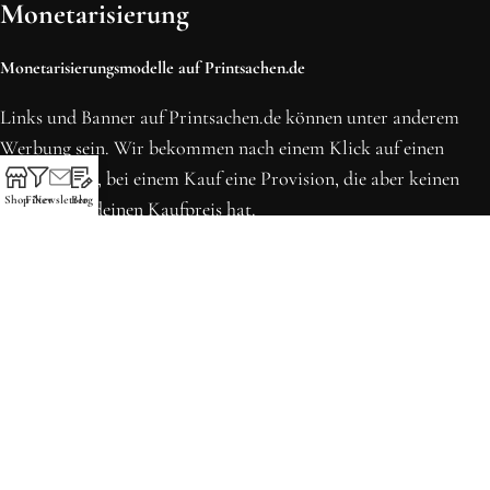
Monetarisierung
Monetarisierungsmodelle auf Printsachen.de
Links und Banner auf Printsachen.de können unter anderem
Werbung sein. Wir bekommen nach einem Klick auf einen
solchen Link, bei einem Kauf eine Provision, die aber keinen
Shop
Filter
Newsletter
Blog
Einfluss auf deinen Kaufpreis hat.
* Preise können sich seit der letzten Aktualisierung erhöht
haben. Alle Preise inkl. MwSt.
Printsachen.de
© 2013 - 2026 | Erstellt in Köln von WordPress