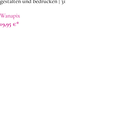
gestalten und bedrucken | 31
x 21 cm | Panama Stoff |
Wanapix
Geschenkidee für
19,95
€
Neugeborene