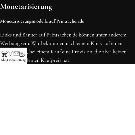
Monetarisierung
Monetarisierungsmodelle auf Printsachen.de
Links und Banner auf Printsachen.de können unter anderem
Werbung sein. Wir bekommen nach einem Klick auf einen
solchen Link, bei einem Kauf eine Provision, die aber keinen
Einfluss auf deinen Kaufpreis hat.
Shop
Filter
Newsletter
Blog
* Preise können sich seit der letzten Aktualisierung erhöht
haben. Alle Preise inkl. MwSt.