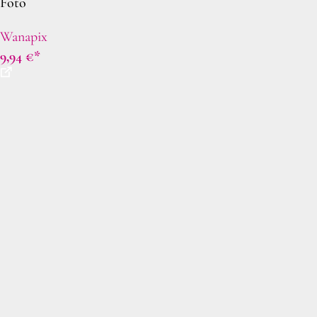
Foto
Wanapix
9,94
€