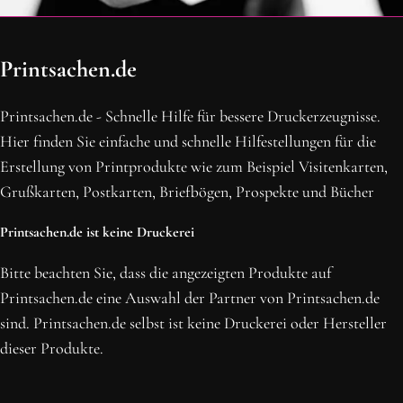
OH SCHON AM ENDE ANGEKOMMEN
Printsachen.de
BLEIBE MIT UNS IN VERBINDUNG!
Erhalte die neusten Beiträge, sichere dir Top-Angebote und
Printsachen.de - Schnelle Hilfe für bessere Druckerzeugnisse.
abonniere unseren Newsletter.
Hier finden Sie einfache und schnelle Hilfestellungen für die
Erstellung von Printprodukte wie zum Beispiel Visitenkarten,
NEWSLETTER ABONNIEREN
Grußkarten, Postkarten, Briefbögen, Prospekte und Bücher
Printsachen.de ist keine Druckerei
Bitte beachten Sie, dass die angezeigten Produkte auf
Printsachen.de eine Auswahl der Partner von Printsachen.de
sind. Printsachen.de selbst ist keine Druckerei oder Hersteller
dieser Produkte.