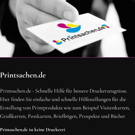
OH SCHON AM ENDE ANGEKOMMEN
Printsachen.de
BLEIBE MIT UNS IN VERBINDUNG!
Erhalte die neusten Beiträge, sichere dir Top-Angebote und
Printsachen.de - Schnelle Hilfe für bessere Druckerzeugnisse.
abonniere unseren Newsletter.
Hier finden Sie einfache und schnelle Hilfestellungen für die
Erstellung von Printprodukte wie zum Beispiel Visitenkarten,
NEWSLETTER ABONNIEREN
Grußkarten, Postkarten, Briefbögen, Prospekte und Bücher
Printsachen.de ist keine Druckerei