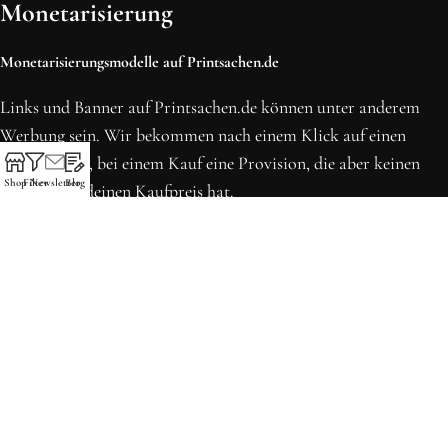
Monetarisierung
Monetarisierungsmodelle auf Printsachen.de
Links und Banner auf Printsachen.de können unter anderem
Werbung sein. Wir bekommen nach einem Klick auf einen
solchen Link, bei einem Kauf eine Provision, die aber keinen
Shop
Filter
Newsletter
Blog
Einfluss auf deinen Kaufpreis hat.
* Preise können sich seit der letzten Aktualisierung erhöht
haben. Alle Preise inkl. MwSt.
Printsachen.de
© 2013 - 2026 | Erstellt in Köln von WordPress