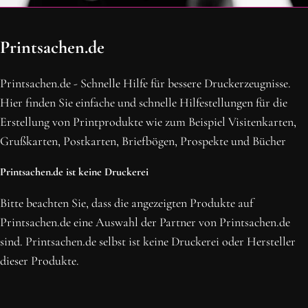
OH SCHON AM ENDE ANGEKOMMEN
Printsachen.de
BLEIBE MIT UNS IN VERBINDUNG!
Erhalte die neusten Beiträge, sichere dir Top-Angebote und
Printsachen.de - Schnelle Hilfe für bessere Druckerzeugnisse.
abonniere unseren Newsletter.
Hier finden Sie einfache und schnelle Hilfestellungen für die
Erstellung von Printprodukte wie zum Beispiel Visitenkarten,
NEWSLETTER ABONNIEREN
Grußkarten, Postkarten, Briefbögen, Prospekte und Bücher
Printsachen.de ist keine Druckerei
Bitte beachten Sie, dass die angezeigten Produkte auf
Printsachen.de eine Auswahl der Partner von Printsachen.de
sind. Printsachen.de selbst ist keine Druckerei oder Hersteller
dieser Produkte.