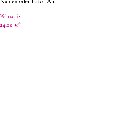
Namen oder Foto | Aus
rostfreiem Stahl | 235 ml. |
Wanapix
Geschenk zum Vatertag
24,00
€