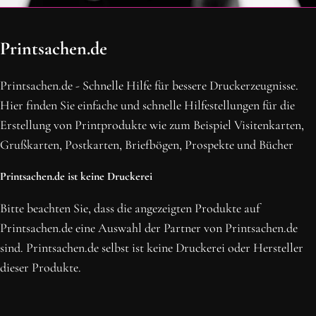
OH SCHON AM ENDE ANGEKOMMEN
Printsachen.de
BLEIBE MIT UNS IN VERBINDUNG!
Erhalte die neusten Beiträge, sichere dir Top-Angebote und
Printsachen.de - Schnelle Hilfe für bessere Druckerzeugnisse.
abonniere unseren Newsletter.
Hier finden Sie einfache und schnelle Hilfestellungen für die
Erstellung von Printprodukte wie zum Beispiel Visitenkarten,
NEWSLETTER ABONNIEREN
Grußkarten, Postkarten, Briefbögen, Prospekte und Bücher
Printsachen.de ist keine Druckerei
Bitte beachten Sie, dass die angezeigten Produkte auf
Printsachen.de eine Auswahl der Partner von Printsachen.de
sind. Printsachen.de selbst ist keine Druckerei oder Hersteller
dieser Produkte.