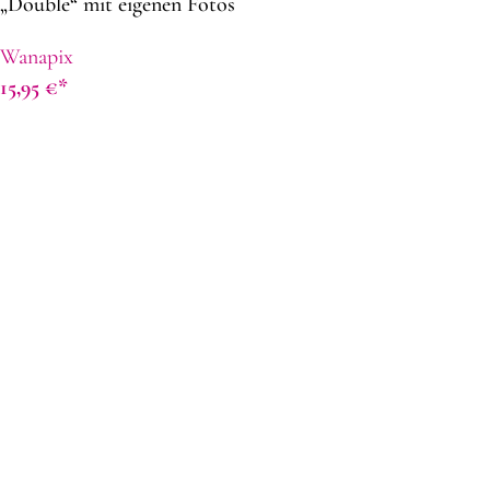
„Double“ mit eigenen Fotos
| 30 Spielkarten | Brettspiel
Wanapix
selber gestalten
15,95
€