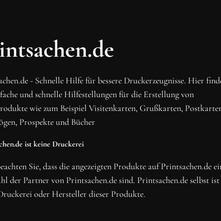
OH SCHON AM ENDE ANGEKO
BLEIBE MIT UNS IN VE
intsachen.de
Erhalte die neusten Beiträge, sichere dir Top-Angebote
Newsletter.
achen.de - Schnelle Hilfe für bessere Druckerzeugnisse. Hier fin
NEWSLETTER ABONNIERE
nfache und schnelle Hilfestellungen für die Erstellung von
rodukte wie zum Beispiel Visitenkarten, Grußkarten, Postkarte
ögen, Prospekte und Bücher
chen.de ist keine Druckerei
beachten Sie, dass die angezeigten Produkte auf Printsachen.de ei
l der Partner von Printsachen.de sind. Printsachen.de selbst ist
Druckerei oder Hersteller dieser Produkte.