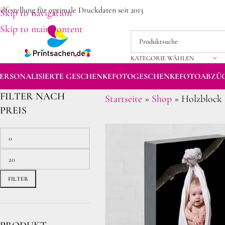
ilfestellung für optimale Druckdaten seit 2013
Skip to navigation
Skip to main content
KATEGORIE WÄHLEN
ERSONALISIERTE GESCHENKE
FOTOGESCHENKE
FOTOABZÜ
FILTER NACH
Startseite
»
Shop
»
Holzblock
PREIS
FILTER