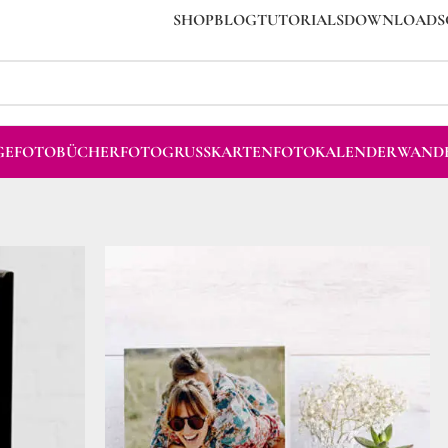
SHOP
BLOG
TUTORIALS
DOWNLOADS
GE
FOTOBÜCHER
FOTOGRUSSKARTEN
FOTOKALENDER
WANDB