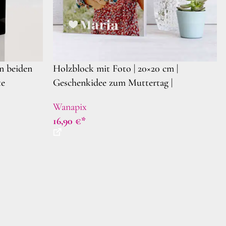
n beiden
Holzblock mit Foto | 20×20 cm |
te
Geschenkidee zum Muttertag |
iginelle
Personalisierte Holzdekoration
Wanapix
16,90
€