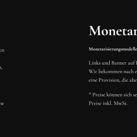
MMEN
RBINDUNG!
Monetar
 und abonniere unseren
Monetarisierungsmodelle
den
N
Links und Banner auf 
n,
Wir bekommen nach ein
eine Provision, die abe
* Preise können sich s
ne
Preise inkl. MwSt.