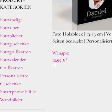
PRODUKT-
KATEGORIEN
Fotoabzüge
Fotoalben
Foto Holzblock | 13×13 cm | Vo
Fotobücher
Seiten bedruckt | Personalisier
Fotogeschenke
Holzdekoration bedrucken | Or
Fotogrußkarten
Wanapix
Geschenkidee
Fotokalender
12,95
€
Grußkarten
Personalisierte
Geschenke
Smartphone Hülle
Wandbilder