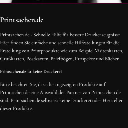
OH SCHON AM ENDE ANGEKOMMEN
Printsachen.de
BLEIBE MIT UNS IN VERBINDUNG!
Erhalte die neusten Beiträge, sichere dir Top-Angebote und
Printsachen.de - Schnelle Hilfe für bessere Druckerzeugnisse.
abonniere unseren Newsletter.
Hier finden Sie einfache und schnelle Hilfestellungen für die
Erstellung von Printprodukte wie zum Beispiel Visitenkarten,
NEWSLETTER ABONNIEREN
Grußkarten, Postkarten, Briefbögen, Prospekte und Bücher
Printsachen.de ist keine Druckerei
Bitte beachten Sie, dass die angezeigten Produkte auf
Printsachen.de eine Auswahl der Partner von Printsachen.de
sind. Printsachen.de selbst ist keine Druckerei oder Hersteller
dieser Produkte.