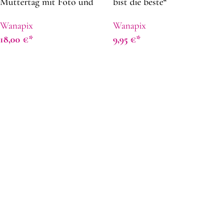
Muttertag mit Foto und
bist die beste“
Namen | 82 x 62 cm |
Wanapix
Wanapix
Panama-Stof | Schürze
18,00
€
9,95
€
selbst gestalten |
Geschenkidee zum
Muttertag