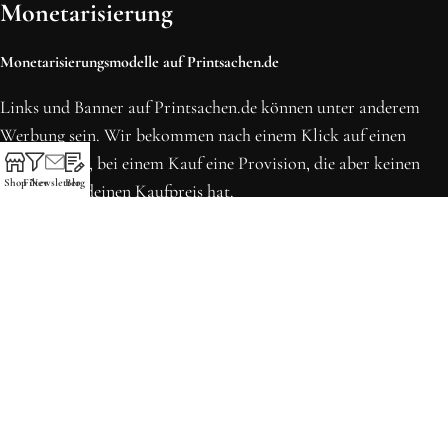
Monetarisierung
Monetarisierungsmodelle auf Printsachen.de
Links und Banner auf Printsachen.de können unter anderem
Werbung sein. Wir bekommen nach einem Klick auf einen
solchen Link, bei einem Kauf eine Provision, die aber keinen
Shop
Filter
Newsletter
Blog
Einfluss auf deinen Kaufpreis hat.
* Preise können sich seit der letzten Aktualisierung erhöht
haben. Alle Preise inkl. MwSt.
Printsachen.de
© 2013 - 2026 | Erstellt in Köln von WordPress