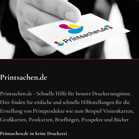
OH SCHON AM ENDE ANGEKOMMEN
Printsachen.de
BLEIBE MIT UNS IN VERBINDUNG!
Erhalte die neusten Beiträge, sichere dir Top-Angebote und
Printsachen.de - Schnelle Hilfe für bessere Druckerzeugnisse.
abonniere unseren Newsletter.
Hier finden Sie einfache und schnelle Hilfestellungen für die
Erstellung von Printprodukte wie zum Beispiel Visitenkarten,
NEWSLETTER ABONNIEREN
Grußkarten, Postkarten, Briefbögen, Prospekte und Bücher
Printsachen.de ist keine Druckerei