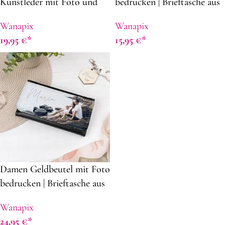
Kunstleder mit Foto und
bedrucken | Brieftasche aus
text bedrucken | 14 x 11 cm |
Kunstleder | Geschenkidee
Wanapix
Wanapix
Fächern für Münzen und
zum Vatertag | 11,7 x 9 cm
19,95
€
15,95
€
Karten | Geschenkidee zum
Muttertag
Damen Geldbeutel mit Foto
bedrucken | Brieftasche aus
Kunstleder | Geschenkidee
Wanapix
zum Muttertag | 19 x 10 cm
24,95
€