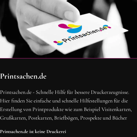
OH SCHON AM ENDE ANGEKOMMEN
Printsachen.de
BLEIBE MIT UNS IN VERBINDUNG!
Erhalte die neusten Beiträge, sichere dir Top-Angebote und
Printsachen.de - Schnelle Hilfe für bessere Druckerzeugnisse.
abonniere unseren Newsletter.
Hier finden Sie einfache und schnelle Hilfestellungen für die
Erstellung von Printprodukte wie zum Beispiel Visitenkarten,
NEWSLETTER ABONNIEREN
Grußkarten, Postkarten, Briefbögen, Prospekte und Bücher
Printsachen.de ist keine Druckerei