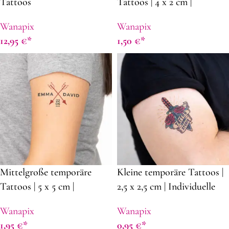
Tattoos
Tattoos | 4 x 2 cm |
Personalisierte rechteckige
Wanapix
Wanapix
Klebetattoos | Keine
12,95
€
1,50
€
Mindestbestellmenge |
Schulanfang
Mittelgroße temporäre
Kleine temporäre Tattoos |
Tattoos | 5 x 5 cm |
2,5 x 2,5 cm | Individuelle
Individuelle personalisierte
personalisierte Klebetattoos
Wanapix
Wanapix
Klebetattoos | Klebetattoos
| Klebetattoos für Kinder |
1,95
€
0,95
€