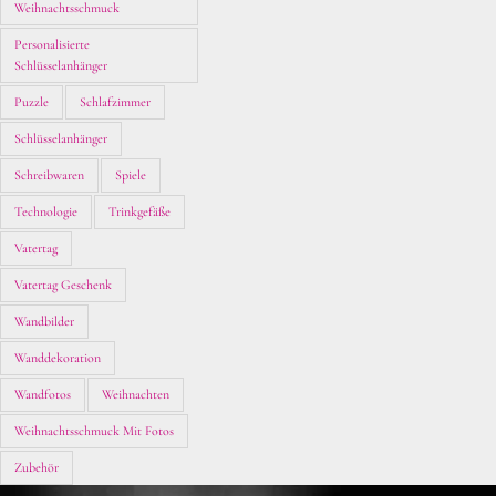
Weihnachtsschmuck
Personalisierte
Schlüsselanhänger
Puzzle
Schlafzimmer
Schlüsselanhänger
Schreibwaren
Spiele
Technologie
Trinkgefäße
Vatertag
Vatertag Geschenk
Wandbilder
Wanddekoration
Wandfotos
Weihnachten
Weihnachtsschmuck Mit Fotos
Zubehör