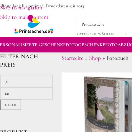
ilfestellung für optimale Druckdaten seit 2013
Skip to navigation
Skip to main content
KATEGORIE WÄHLEN
ERSONALISIERTE GESCHENKE
FOTOGESCHENKE
FOTOABZÜ
FILTER NACH
Startseite
»
Shop
»
Fotobuch
PREIS
FILTER