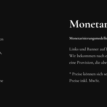
MMEN
RBINDUNG!
Monetar
 und abonniere unseren
Monetarisierungsmodelle
den
N
Links und Banner auf 
n,
Wir bekommen nach ein
eine Provision, die abe
* Preise können sich s
ne
Preise inkl. MwSt.