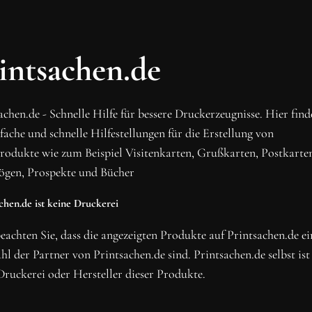
OH SCHON AM ENDE ANGEKO
BLEIBE MIT UNS IN VE
intsachen.de
Erhalte die neusten Beiträge, sichere dir Top-Angebote
Newsletter.
achen.de - Schnelle Hilfe für bessere Druckerzeugnisse. Hier fin
NEWSLETTER ABONNIERE
nfache und schnelle Hilfestellungen für die Erstellung von
rodukte wie zum Beispiel Visitenkarten, Grußkarten, Postkarte
ögen, Prospekte und Bücher
chen.de ist keine Druckerei
beachten Sie, dass die angezeigten Produkte auf Printsachen.de ei
l der Partner von Printsachen.de sind. Printsachen.de selbst ist
Druckerei oder Hersteller dieser Produkte.