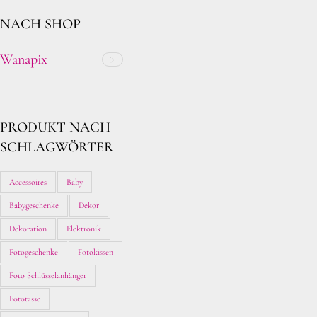
NACH SHOP
Wanapix
3
PRODUKT NACH
SCHLAGWÖRTER
Accessoires
Baby
Babygeschenke
Dekor
Dekoration
Elektronik
Fotogeschenke
Fotokissen
Foto Schlüsselanhänger
Fototasse