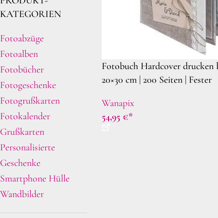
PRODUKT-
KATEGORIEN
Fotoabzüge
Fotoalben
Fotobuch Hardcover drucken la
Fotobücher
20×30 cm | 200 Seiten | Fester
Fotogeschenke
personalisierter Deckblatt | F
Fotogrußkarten
Wanapix
Fotokalender
54,95
€
Grußkarten
Personalisierte
Geschenke
Smartphone Hülle
Wandbilder