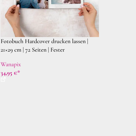
Fotobuch Hardcover drucken lassen |
21×29 cm | 72 Seiten | Fester
personalisierter Deckblatt | Foto Album
Wanapix
34,95
€