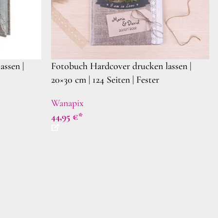
ssen |
Fotobuch Hardcover drucken lassen |
20×30 cm | 124 Seiten | Fester
oto Album
personalisierter Deckblatt | Foto Album
Wanapix
44,95
€