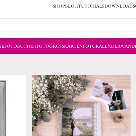
SHOP
BLOG
TUTORIALS
DOWNLOADS
GE
FOTOBÜCHER
FOTOGRUSSKARTEN
FOTOKALENDER
WANDB