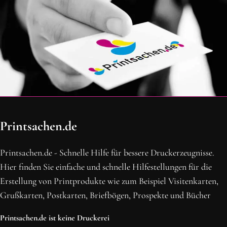
OH SCHON AM ENDE ANGEKOMMEN
Printsachen.de
BLEIBE MIT UNS IN VERBINDUNG!
Erhalte die neusten Beiträge, sichere dir Top-Angebote und
Printsachen.de - Schnelle Hilfe für bessere Druckerzeugnisse.
abonniere unseren Newsletter.
Hier finden Sie einfache und schnelle Hilfestellungen für die
Erstellung von Printprodukte wie zum Beispiel Visitenkarten,
NEWSLETTER ABONNIEREN
Grußkarten, Postkarten, Briefbögen, Prospekte und Bücher
Printsachen.de ist keine Druckerei