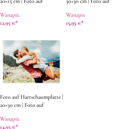
20×15 cm | Foto auf
30×30 cm | Foto auf
Forexplatte | Mit
Forexplatte | Mit
Wanapix
Wanapix
selbstklebendem Easy-Hang
selbstklebendem Easy-Hang
12,95
€
15,95
€
Hänger
Hänger
Foto auf Hartschaumplatte |
20×30 cm | Foto auf
Forexplatte | Mit
Wanapix
selbstklebendem Easy-Hang
14,95
€