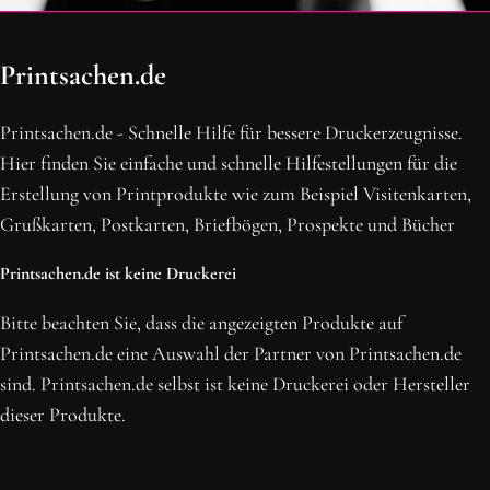
OH SCHON AM ENDE ANGEKOMMEN
Printsachen.de
BLEIBE MIT UNS IN VERBINDUNG!
Erhalte die neusten Beiträge, sichere dir Top-Angebote und
Printsachen.de - Schnelle Hilfe für bessere Druckerzeugnisse.
abonniere unseren Newsletter.
Hier finden Sie einfache und schnelle Hilfestellungen für die
Erstellung von Printprodukte wie zum Beispiel Visitenkarten,
NEWSLETTER ABONNIEREN
Grußkarten, Postkarten, Briefbögen, Prospekte und Bücher
Printsachen.de ist keine Druckerei
Bitte beachten Sie, dass die angezeigten Produkte auf
Printsachen.de eine Auswahl der Partner von Printsachen.de
sind. Printsachen.de selbst ist keine Druckerei oder Hersteller
dieser Produkte.