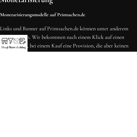
Monetarisierungsmodelle auf Printsachen.de
Links und Banner auf Printsachen.de können unter anderem
Werbung sein. Wir bekommen nach einem Klick auf einen
solchen Link, bei einem Kauf eine Provision, die aber keinen
Shop
Filter
Newsletter
Blog
Einfluss auf deinen Kaufpreis hat.
* Preise können sich seit der letzten Aktualisierung erhöht
haben. Alle Preise inkl. MwSt.
Printsachen.de
© 2013 - 2026 | Erstellt in Köln von WordPress