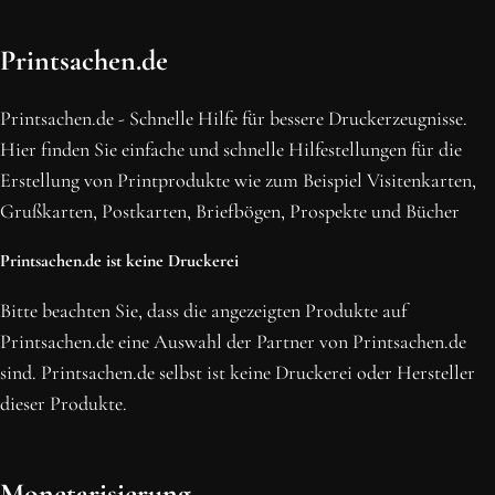
OH SCHON AM ENDE ANGEKOMMEN
Printsachen.de
BLEIBE MIT UNS IN VERBINDUNG!
Erhalte die neusten Beiträge, sichere dir Top-Angebote und
Printsachen.de - Schnelle Hilfe für bessere Druckerzeugnisse.
abonniere unseren Newsletter.
Hier finden Sie einfache und schnelle Hilfestellungen für die
Erstellung von Printprodukte wie zum Beispiel Visitenkarten,
NEWSLETTER ABONNIEREN
Grußkarten, Postkarten, Briefbögen, Prospekte und Bücher
Printsachen.de ist keine Druckerei
Bitte beachten Sie, dass die angezeigten Produkte auf
Printsachen.de eine Auswahl der Partner von Printsachen.de
sind. Printsachen.de selbst ist keine Druckerei oder Hersteller
dieser Produkte.
Monetarisierung