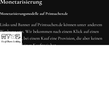
Monetarisierung
Monetarisierungsmodelle auf Printsachen.de
Links und Banner auf Printsachen.de können unter anderem
Werbung sein. Wir bekommen nach einem Klick auf einen
solchen Link, bei einem Kauf eine Provision, die aber keinen
Shop
Filter
Newsletter
Blog
Einfluss auf deinen Kaufpreis hat.
* Preise können sich seit der letzten Aktualisierung erhöht
haben. Alle Preise inkl. MwSt.
Printsachen.de
© 2013 - 2026 | Erstellt in Köln von WordPress