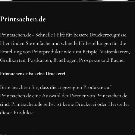
OH SCHON AM ENDE ANGEKOMMEN
Printsachen.de
BLEIBE MIT UNS IN VERBINDUNG!
Erhalte die neusten Beiträge, sichere dir Top-Angebote und
Printsachen.de - Schnelle Hilfe für bessere Druckerzeugnisse.
abonniere unseren Newsletter.
Hier finden Sie einfache und schnelle Hilfestellungen für die
Erstellung von Printprodukte wie zum Beispiel Visitenkarten,
NEWSLETTER ABONNIEREN
Grußkarten, Postkarten, Briefbögen, Prospekte und Bücher
Printsachen.de ist keine Druckerei
Bitte beachten Sie, dass die angezeigten Produkte auf
Printsachen.de eine Auswahl der Partner von Printsachen.de
sind. Printsachen.de selbst ist keine Druckerei oder Hersteller
dieser Produkte.