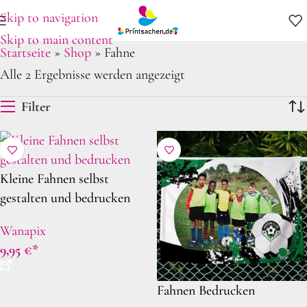
Skip to navigation
Skip to main content
Startseite
»
Shop
»
Fahne
Alle 2 Ergebnisse werden angezeigt
Filter
Kleine Fahnen selbst
gestalten und bedrucken
Wanapix
9,95
€
Fahnen Bedrucken