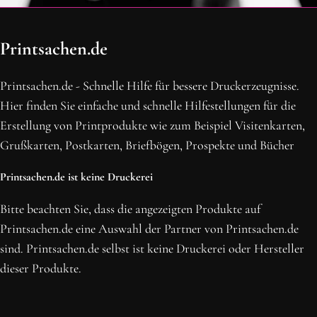
OH SCHON AM ENDE ANGEKOMMEN
Printsachen.de
BLEIBE MIT UNS IN VERBINDUNG!
Erhalte die neusten Beiträge, sichere dir Top-Angebote und
Printsachen.de - Schnelle Hilfe für bessere Druckerzeugnisse.
abonniere unseren Newsletter.
Hier finden Sie einfache und schnelle Hilfestellungen für die
Erstellung von Printprodukte wie zum Beispiel Visitenkarten,
NEWSLETTER ABONNIEREN
Grußkarten, Postkarten, Briefbögen, Prospekte und Bücher
Printsachen.de ist keine Druckerei
Bitte beachten Sie, dass die angezeigten Produkte auf
Printsachen.de eine Auswahl der Partner von Printsachen.de
sind. Printsachen.de selbst ist keine Druckerei oder Hersteller
dieser Produkte.