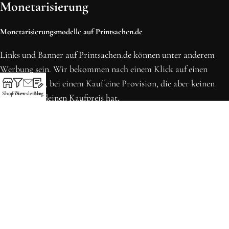
Monetarisierung
Monetarisierungsmodelle auf Printsachen.de
Links und Banner auf Printsachen.de können unter anderem
Werbung sein. Wir bekommen nach einem Klick auf einen
solchen Link, bei einem Kauf eine Provision, die aber keinen
Shop
Filter
Newsletter
Blog
Einfluss auf deinen Kaufpreis hat.
* Preise können sich seit der letzten Aktualisierung erhöht
haben. Alle Preise inkl. MwSt.
Printsachen.de
© 2013 - 2026 | Erstellt in Köln von WordPress