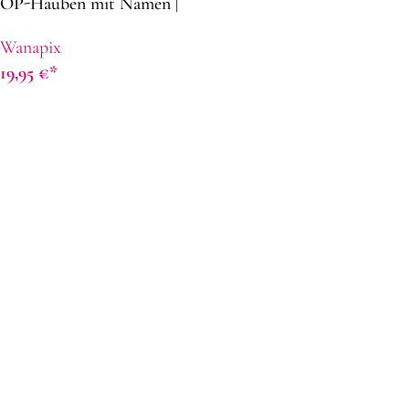
OP-Hauben mit Namen |
Chirurgische Kappen
Wanapix
bedrucken
19,95
€