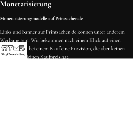
Monetarisierung
Monetarisierungsmodelle auf Printsachen.de
Links und Banner auf Printsachen.de können unter anderem
Werbung sein. Wir bekommen nach einem Klick auf einen
solchen Link, bei einem Kauf eine Provision, die aber keinen
Shop
Filter
Newsletter
Blog
Einfluss auf deinen Kaufpreis hat.
* Preise können sich seit der letzten Aktualisierung erhöht
haben. Alle Preise inkl. MwSt.
Printsachen.de
© 2013 - 2026 | Erstellt in Köln von WordPress