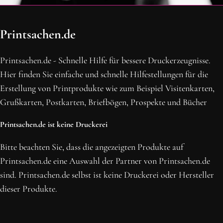
OH SCHON AM ENDE ANGEKOMMEN
Printsachen.de
BLEIBE MIT UNS IN VERBINDUNG!
Erhalte die neusten Beiträge, sichere dir Top-Angebote und
Printsachen.de - Schnelle Hilfe für bessere Druckerzeugnisse.
abonniere unseren Newsletter.
Hier finden Sie einfache und schnelle Hilfestellungen für die
Erstellung von Printprodukte wie zum Beispiel Visitenkarten,
NEWSLETTER ABONNIEREN
Grußkarten, Postkarten, Briefbögen, Prospekte und Bücher
Printsachen.de ist keine Druckerei
Bitte beachten Sie, dass die angezeigten Produkte auf
Printsachen.de eine Auswahl der Partner von Printsachen.de
sind. Printsachen.de selbst ist keine Druckerei oder Hersteller
dieser Produkte.