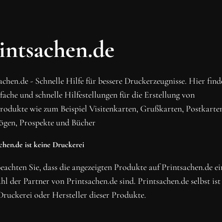
OH SCHON AM ENDE ANGEKO
BLEIBE MIT UNS IN VE
intsachen.de
Erhalte die neusten Beiträge, sichere dir Top-Angebote
Newsletter.
achen.de - Schnelle Hilfe für bessere Druckerzeugnisse. Hier fin
NEWSLETTER ABONNIERE
nfache und schnelle Hilfestellungen für die Erstellung von
rodukte wie zum Beispiel Visitenkarten, Grußkarten, Postkarte
ögen, Prospekte und Bücher
chen.de ist keine Druckerei
beachten Sie, dass die angezeigten Produkte auf Printsachen.de ei
l der Partner von Printsachen.de sind. Printsachen.de selbst ist
Druckerei oder Hersteller dieser Produkte.