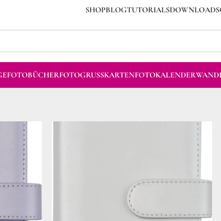
SHOP
BLOG
TUTORIALS
DOWNLOADS
GE
FOTOBÜCHER
FOTOGRUSSKARTEN
FOTOKALENDER
WANDB