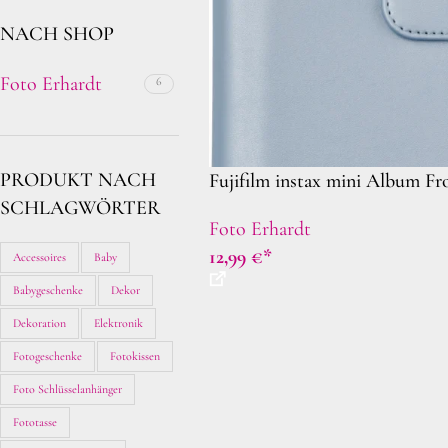
NACH SHOP
Foto Erhardt
6
PRODUKT NACH
Fujifilm instax mini Album Fr
SCHLAGWÖRTER
Foto Erhardt
12,99
€
Accessoires
Baby
Babygeschenke
Dekor
Dekoration
Elektronik
Fotogeschenke
Fotokissen
Foto Schlüsselanhänger
Fototasse