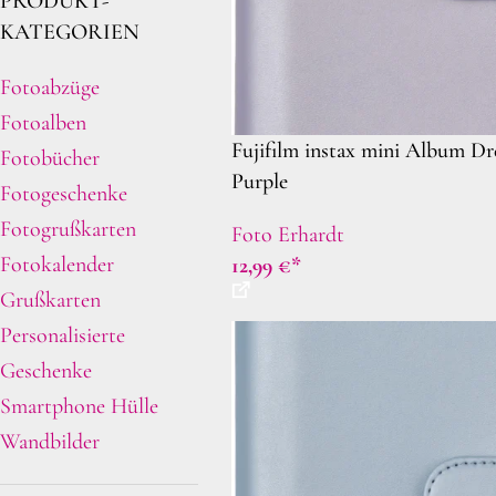
PRODUKT-
KATEGORIEN
Fotoabzüge
Fotoalben
Fujifilm instax mini Album D
Fotobücher
Purple
Fotogeschenke
Fotogrußkarten
Foto Erhardt
Fotokalender
12,99
€
Grußkarten
Personalisierte
Geschenke
Smartphone Hülle
Wandbilder