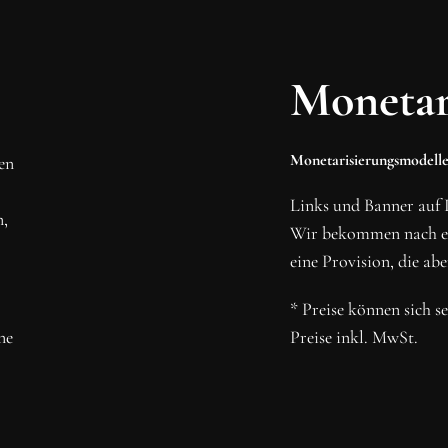
MMEN
RBINDUNG!
Monetar
 und abonniere unseren
Monetarisierungsmodelle
den
N
Links und Banner auf 
n,
Wir bekommen nach ein
eine Provision, die abe
* Preise können sich s
ne
Preise inkl. MwSt.