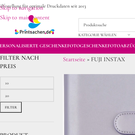
ilfestellung für optimale Druckdaten seit 2013
Skip to navigation
Skip to main content
KATEGORIE WÄHLEN
ERSONALISIERTE GESCHENKE
FOTOGESCHENKE
FOTOABZÜ
FILTER NACH
Startseite
»
FUJI INSTAX
PREIS
FILTER