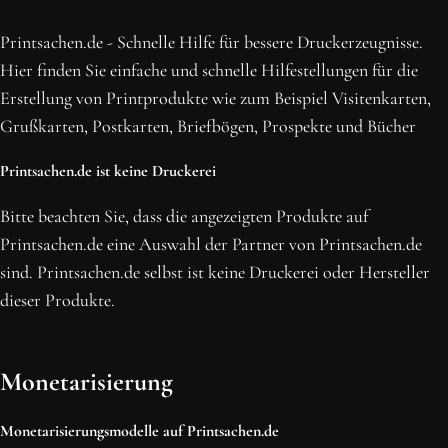
BLEIBE MIT UNS IN VERBINDUNG!
Erhalte die neusten Beiträge, sichere dir Top-Angebote und
Printsachen.de - Schnelle Hilfe für bessere Druckerzeugnisse.
abonniere unseren Newsletter.
Hier finden Sie einfache und schnelle Hilfestellungen für die
Erstellung von Printprodukte wie zum Beispiel Visitenkarten,
NEWSLETTER ABONNIEREN
Grußkarten, Postkarten, Briefbögen, Prospekte und Bücher
Printsachen.de ist keine Druckerei
Bitte beachten Sie, dass die angezeigten Produkte auf
Printsachen.de eine Auswahl der Partner von Printsachen.de
sind. Printsachen.de selbst ist keine Druckerei oder Hersteller
dieser Produkte.
Monetarisierung
Monetarisierungsmodelle auf Printsachen.de