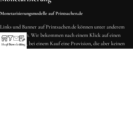
Monetarisierungsmodelle auf Printsachen.de
Links und Banner auf Printsachen.de können unter anderem
Werbung sein. Wir bekommen nach einem Klick auf einen
solchen Link, bei einem Kauf eine Provision, die aber keinen
Shop
Filter
Newsletter
Blog
Einfluss auf deinen Kaufpreis hat.
* Preise können sich seit der letzten Aktualisierung erhöht
haben. Alle Preise inkl. MwSt.
Printsachen.de
© 2013 - 2026 | Erstellt in Köln von WordPress