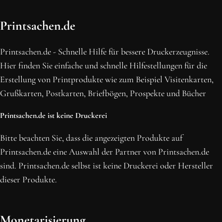
OH SCHON AM ENDE ANGEKOMMEN
Printsachen.de
BLEIBE MIT UNS IN VERBINDUNG!
Erhalte die neusten Beiträge, sichere dir Top-Angebote und
Printsachen.de - Schnelle Hilfe für bessere Druckerzeugnisse.
abonniere unseren Newsletter.
Hier finden Sie einfache und schnelle Hilfestellungen für die
Erstellung von Printprodukte wie zum Beispiel Visitenkarten,
NEWSLETTER ABONNIEREN
Grußkarten, Postkarten, Briefbögen, Prospekte und Bücher
Printsachen.de ist keine Druckerei
Bitte beachten Sie, dass die angezeigten Produkte auf
Printsachen.de eine Auswahl der Partner von Printsachen.de
sind. Printsachen.de selbst ist keine Druckerei oder Hersteller
dieser Produkte.
Monetarisierung