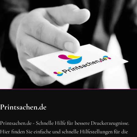
OH SCHON AM ENDE ANGEKOMMEN
Printsachen.de
BLEIBE MIT UNS IN VERBINDUNG!
Erhalte die neusten Beiträge, sichere dir Top-Angebote und
Printsachen.de - Schnelle Hilfe für bessere Druckerzeugnisse.
abonniere unseren Newsletter.
Hier finden Sie einfache und schnelle Hilfestellungen für die