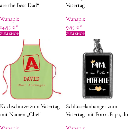
are the Best Dad“
Vatertag
Wanapix
Wanapix
14,95
€
9,95
€
ZUM SHOP
ZUM SHOP
Kochschürze zum Vatertag
Schlüsselanhänger zum
mit Namen „Chef
Vatertag mit Foto „Papa, du
Anfänger“ | 82 x 62 cm |
Bist mein Held“ | aus Metall
Wanapix
Wanapix