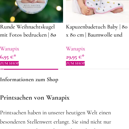
Runde Weihnachtskugel
Kapuzenbadetuch Baby | 80
mit Fotos bedrucken | 8ø
x 80 cm | Baumwolle und
cm | aus durchsichtigem
Polyester |
Wanapix
Wanapix
Plastik | Dekorationsidee
Kapuzenbadetuch mit
6,95
€
29,95
€
für Weihnachten
Namen und Fotos
ZUM SHOP
ZUM SHOP
Informationen zum Shop
Printsachen von Wanapix
Printsachen haben in unserer heutigen Welt einen
besonderen Stellenwert erlangt. Sie sind nicht nur