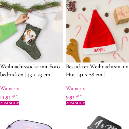
Weihnachtssocke mit Foto
Bestickter Weihnachtsmann
bedrucken | 43 x 23 cm |
Hut | 41 x 28 cm |
Polyester |
Durchschnitt 18,5 cm |
Wanapix
Wanapix
Dekorationsideen für
Weihnachtsdekoration
14,95
€
9,95
€
Weihnachten
Ideen
ZUM SHOP
ZUM SHOP